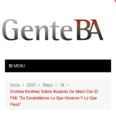
S
a
l
t
a
r
a
l
c
o
MENU
n
t
e
Inicio
2023
Mayo
18
n
Cristina Kirchner, Sobre Acuerdo De Macri Con El
i
FMI: “Es Escandaloso Lo Que Hicieron Y Lo Que
d
Pasó”
o