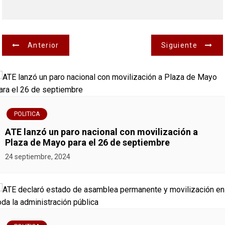
N
Anterior
Siguiente
a
v
e
POLITICA
g
ATE lanzó un paro nacional con movilización a
Plaza de Mayo para el 26 de septiembre
a
24 septiembre, 2024
c
i
ó