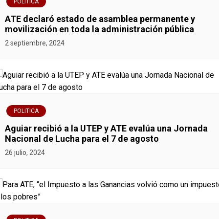
POLITICA
n
ATE declaró estado de asamblea permanente y
movilización en toda la administración pública
d
2 septiembre, 2024
e
e
n
POLITICA
t
Aguiar recibió a la UTEP y ATE evalúa una Jornada
r
Nacional de Lucha para el 7 de agosto
26 julio, 2024
a
d
a