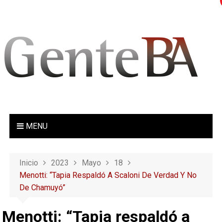
S
a
l
t
a
r
a
l
c
o
MENU
n
t
e
Inicio
2023
Mayo
18
n
Menotti: “Tapia Respaldó A Scaloni De Verdad Y No
i
De Chamuyó”
d
o
Menotti: “Tapia respaldó a