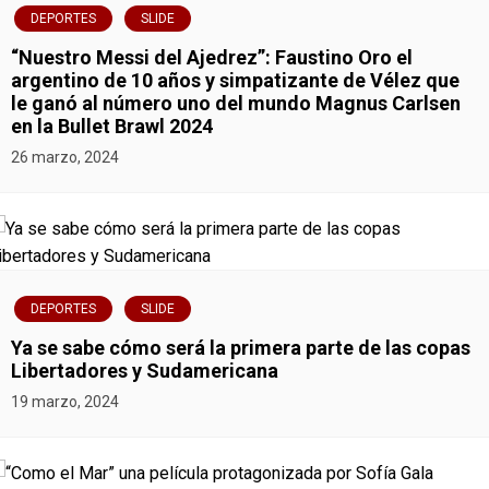
t
DEPORTES
SLIDE
r
“Nuestro Messi del Ajedrez”: Faustino Oro el
argentino de 10 años y simpatizante de Vélez que
a
le ganó al número uno del mundo Magnus Carlsen
en la Bullet Brawl 2024
d
26 marzo, 2024
a
s
DEPORTES
SLIDE
Ya se sabe cómo será la primera parte de las copas
Libertadores y Sudamericana
19 marzo, 2024