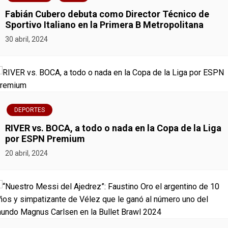
g
Fabián Cubero debuta como Director Técnico de
Sportivo Italiano en la Primera B Metropolitana
a
30 abril, 2024
c
i
ó
DEPORTES
n
RIVER vs. BOCA, a todo o nada en la Copa de la Liga
por ESPN Premium
d
20 abril, 2024
e
e
n