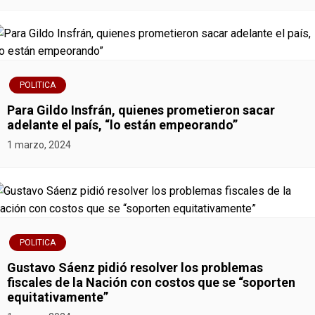
e
e
n
POLITICA
t
Para Gildo Insfrán, quienes prometieron sacar
r
adelante el país, “lo están empeorando”
1 marzo, 2024
a
d
a
s
POLITICA
Gustavo Sáenz pidió resolver los problemas
fiscales de la Nación con costos que se “soporten
equitativamente”