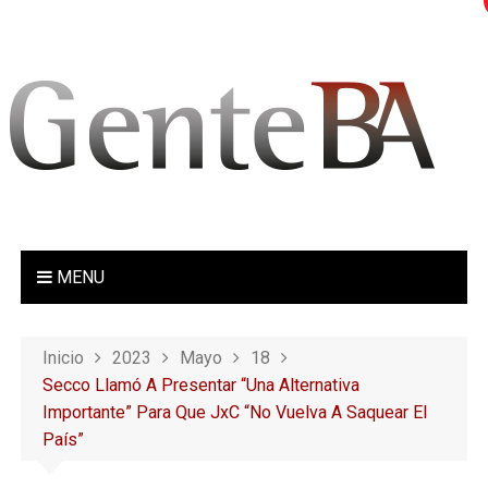
S
a
l
t
a
r
a
l
c
o
MENU
n
t
e
Inicio
2023
Mayo
18
n
Secco Llamó A Presentar “una Alternativa
i
Importante” Para Que JxC “no Vuelva A Saquear El
d
País”
o