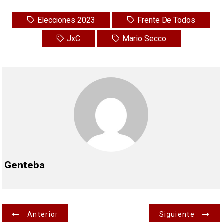
Elecciones 2023
Frente De Todos
JxC
Mario Secco
Genteba
N
Anterior
Siguiente