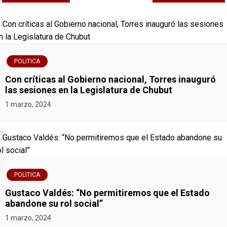
a
v
e
POLITICA
g
Con críticas al Gobierno nacional, Torres inauguró
las sesiones en la Legislatura de Chubut
a
1 marzo, 2024
c
i
ó
POLITICA
n
Gustaco Valdés: “No permitiremos que el Estado
abandone su rol social”
d
1 marzo, 2024