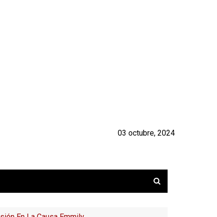
03 octubre, 2024
risión En La Causa Emmily