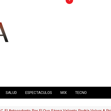
x
SALUD
ESPECTACULOS
MIX
TECNO
i”, El Antecedente Por El Que Sáenz Valiente Podría Volver A P