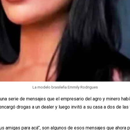
La modelo brasileña Emmily Rodrigues
una serie de mensajes que el empresario del agro y minero había
cargó drogas a un dealer y luego invitó a su casa a dos de las t
 a tus amigas para acá”, son algunos de esos mensajes que ahora