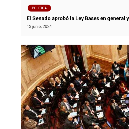
a
POLITICA
d
El Senado aprobó la Ley Bases en general y
a
13 junio, 2024
s