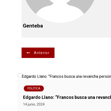
Genteba
N
Anterior
a
v
e
POLITICA
g
Edgardo Llano: “Francos busca una revanc
a
14 junio, 2024