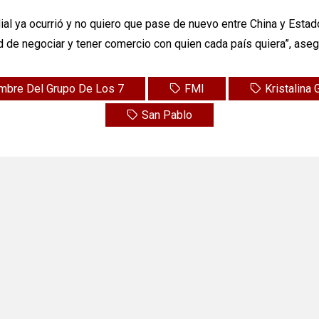
ial ya ocurrió y no quiero que pase de nuevo entre China y Est
 de negociar y tener comercio con quien cada país quiera”, aseg
mbre Del Grupo De Los 7
FMI
Kristalina
San Pablo