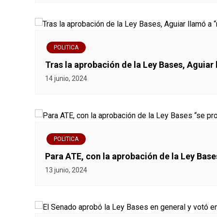
c
i
ó
POLITICA
Tras la aprobación de la Ley Bases, Aguiar 
n
14 junio, 2024
d
e
e
POLITICA
n
Para ATE, con la aprobación de la Ley Base
13 junio, 2024
t
r