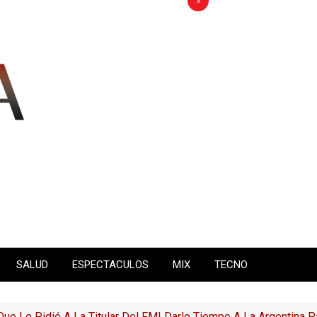
x
SALUD
ESPECTACULOS
MIX
TECNO
Que Le Pidió A La Titular Del FMI Darle Tiempo A La Argentina