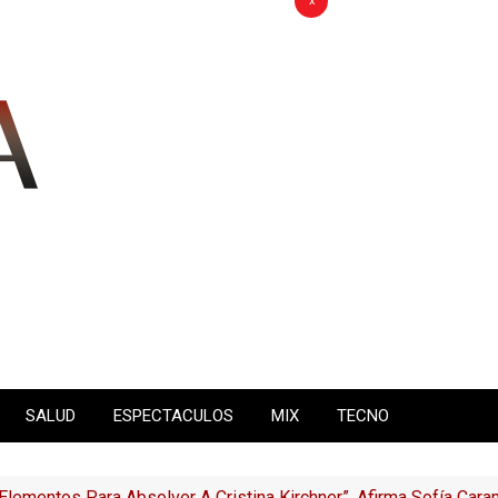
x
SALUD
ESPECTACULOS
MIX
TECNO
Elementos Para Absolver A Cristina Kirchner”, Afirma Sofía Car