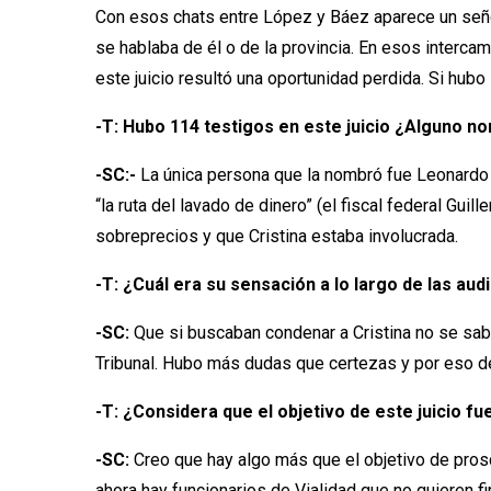
Con esos chats entre López y Báez aparece un señor
se hablaba de él o de la provincia. En esos intercam
este juicio resultó una oportunidad perdida. Si hubo
-T: Hubo 114 testigos en este juicio ¿Alguno n
-SC:-
La única persona que la nombró fue Leonardo 
“la ruta del lavado de dinero” (el fiscal federal Gu
sobreprecios y que Cristina estaba involucrada.
-T: ¿Cuál era su sensación a lo largo de las aud
-SC:
Que si buscaban condenar a Cristina no se sabía
Tribunal. Hubo más dudas que certezas y por eso de
-T: ¿Considera que el objetivo de este juicio fu
-SC:
Creo que hay algo más que el objetivo de proscr
ahora hay funcionarios de Vialidad que no quieren 