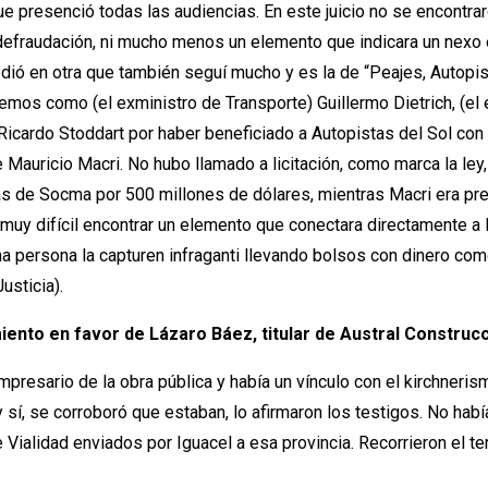
 que presenció todas las audiencias. En este juicio no se encont
e defraudación, ni mucho menos un elemento que indicara un nexo 
dió en otra que también seguí mucho y es la de “Peajes, Autopi
os como (el exministro de Transporte) Guillermo Dietrich, (el ex
cardo Stoddart por haber beneficiado a Autopistas del Sol con 
auricio Macri. No hubo llamado a licitación, como marca la ley, y
mas de Socma por 500 millones de dólares, mientras Macri era pr
uy difícil encontrar un elemento que conectara directamente a Ma
 una persona la capturen infraganti llevando bolsos con dinero 
usticia).
miento en favor de Lázaro Báez, titular de Austral Construc
esario de la obra pública y había un vínculo con el kirchnerismo.
 y sí, se corroboró que estaban, lo afirmaron los testigos. No ha
e Vialidad enviados por Iguacel a esa provincia. Recorrieron el t