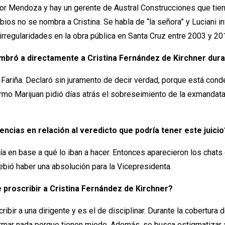
 Mendoza y hay un gerente de Austral Construcciones que tiene e
bios no se nombra a Cristina. Se habla de “la señora” y Luciani i
 irregularidades en la obra pública en Santa Cruz entre 2003 y 2
ombró a directamente a Cristina Fernández de Kirchner dur
Fariña. Declaró sin juramento de decir verdad, porque está cond
illermo Marijuan pidió días atrás el sobreseimiento de la exmandat
iencias en relación al veredicto que podría tener este juicio
 en base a qué lo iban a hacer. Entonces aparecieron los chats de
bió haber una absolución para la Vicepresidenta.
e proscribir a Cristina Fernández de Kirchner?
ibir a una dirigente y es el de disciplinar. Durante la cobertura
firmar nada porque tienen miedo. Además, se busca estigmatizar 