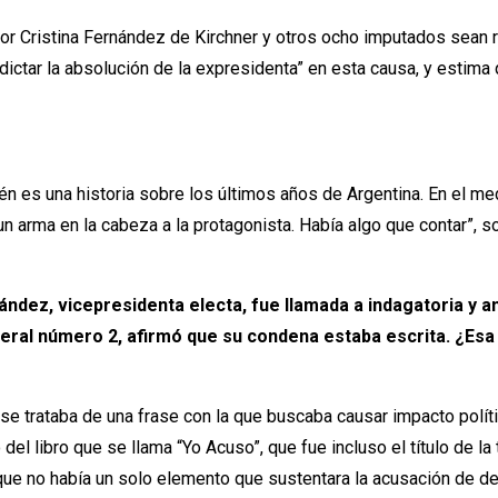
or Cristina Fernández de Kirchner y otros ocho imputados sean 
ictar la absolución de la expresidenta” en esta causa, y estima 
ién es una historia sobre los últimos años de Argentina. En el me
un arma en la cabeza a la protagonista. Había algo que contar”, s
nández, vicepresidenta electa, fue llamada a indagatoria y a
deral número 2, afirmó que su condena estaba escrita. ¿Es
 se trataba de una frase con la que buscaba causar impacto políti
 del libro que se llama “Yo Acuso”, que fue incluso el título de l
que no había un solo elemento que sustentara la acusación de def