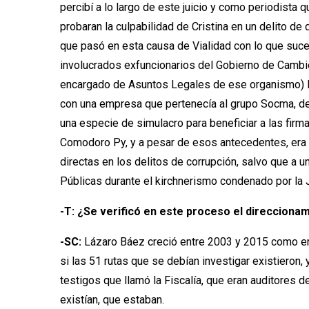
percibí a lo largo de este juicio y como periodista
probaran la culpabilidad de Cristina en un delito d
que pasó en esta causa de Vialidad con lo que suce
involucrados exfuncionarios del Gobierno de Cambiem
encargado de Asuntos Legales de ese organismo) Ri
con una empresa que pertenecía al grupo Socma, de M
una especie de simulacro para beneficiar a las fir
Comodoro Py, y a pesar de esos antecedentes, era m
directas en los delitos de corrupción, salvo que a
Públicas durante el kirchnerismo condenado por la J
-T: ¿Se verificó en este proceso el direcciona
-SC:
Lázaro Báez creció entre 2003 y 2015 como empr
si las 51 rutas que se debían investigar existieron,
testigos que llamó la Fiscalía, que eran auditores d
existían, que estaban.