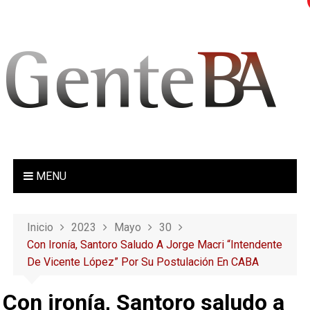
S
a
l
t
a
r
a
l
c
o
MENU
n
t
e
Inicio
2023
Mayo
30
n
Con Ironía, Santoro Saludo A Jorge Macri “intendente
i
De Vicente López” Por Su Postulación En CABA
d
o
Con ironía, Santoro saludo a