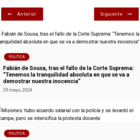
N
Anterior
Siguiente
a
v
e
POLITICA
g
Fabián de Sousa, tras el fallo de la Corte Suprema:
“Tenemos la tranquilidad absoluta en que se va a
a
demostrar nuestra inocencia”
29 mayo, 2024
c
i
ó
n
POLITICA