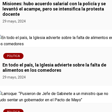
Misiones: hubo acuerdo salarial con la policía y se
d
levantó el acampe, pero se intensifica la protesta
docente
e
29 mayo, 2024
e
n
t
POLITICA
r
En todo el país, la Iglesia advierte sobre la falta de
a
alimentos en los comedores
29 mayo, 2024
d
a
s