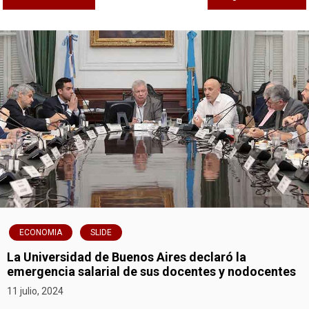
a
v
e
g
a
c
i
ó
ECONOMIA
SLIDE
n
La Universidad de Buenos Aires declaró la
emergencia salarial de sus docentes y nodocentes
d
11 julio, 2024