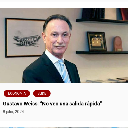
e
e
n
t
r
a
d
a
ECONOMIA
SLIDE
s
Gustavo Weiss: “No veo una salida rápida”
8 julio, 2024