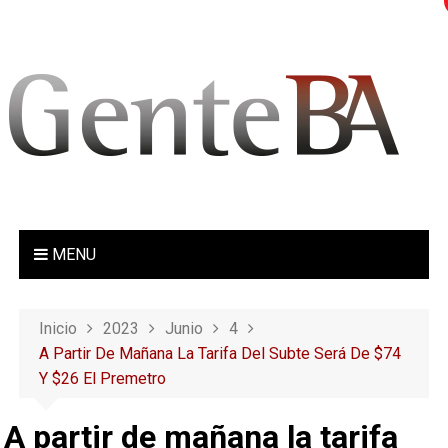
S
a
l
t
a
r
a
l
c
o
MENU
n
t
e
Inicio
2023
Junio
4
n
A Partir De Mañana La Tarifa Del Subte Será De $74
i
Y $26 El Premetro
d
o
A partir de mañana la tarifa