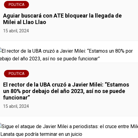
POLITICA
e
Aguiar buscará con ATE bloquear la llegada de
g
Milei al Llao Llao
15 abril, 2024
a
c
i
ó
POLITICA
El rector de la UBA cruzó a Javier Milei: “Estamos
n
un 80% por debajo del año 2023, así no se puede
funcionar”
d
15 abril, 2024
e
e