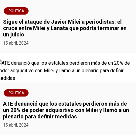
n
POLITICA
t
Sigue el ataque de Javier Milei a periodistas: el
r
cruce entre Milei y Lanata que podría terminar en
un juicio
a
15 abril, 2024
d
a
s
POLITICA
ATE denunció que los estatales perdieron más de
un 20% de poder adquisitivo con Milei y llamó a un
plenario para definir medidas
15 abril, 2024