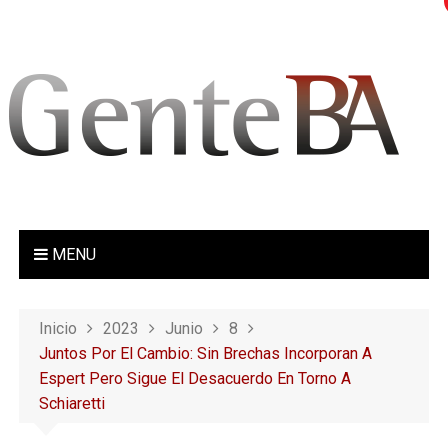
S
a
l
t
a
r
a
l
c
o
MENU
n
t
e
Inicio
2023
Junio
8
n
Juntos Por El Cambio: Sin Brechas Incorporan A
i
Espert Pero Sigue El Desacuerdo En Torno A
d
Schiaretti
o