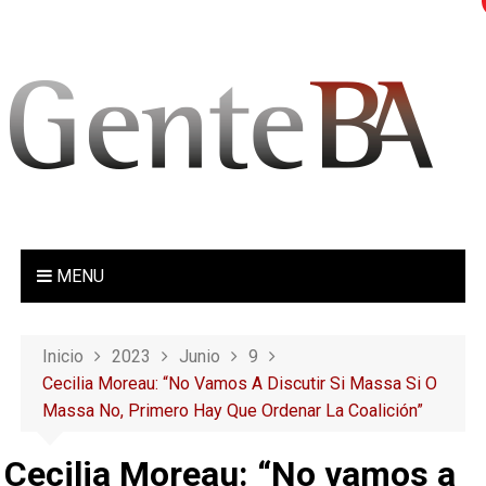
S
a
l
t
a
r
a
l
c
o
MENU
n
t
e
Inicio
2023
Junio
9
n
Cecilia Moreau: “No Vamos A Discutir Si Massa Si O
i
Massa No, Primero Hay Que Ordenar La Coalición”
d
o
Cecilia Moreau: “No vamos a