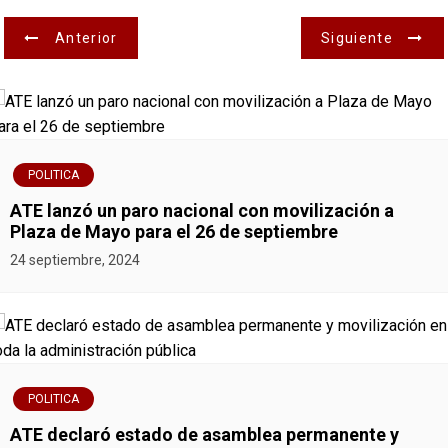
N
Anterior
Siguiente
a
v
e
POLITICA
g
ATE lanzó un paro nacional con movilización a
Plaza de Mayo para el 26 de septiembre
a
24 septiembre, 2024
c
i
ó
POLITICA
n
ATE declaró estado de asamblea permanente y