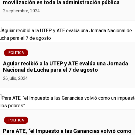
movilización en toda la administración pública
d
2 septiembre, 2024
e
e
n
POLITICA
t
Aguiar recibió a la UTEP y ATE evalúa una Jornada
r
Nacional de Lucha para el 7 de agosto
26 julio, 2024
a
d
a
s
POLITICA
Para ATE, “el Impuesto a las Ganancias volvió como