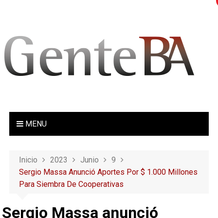
S
a
l
t
a
r
a
l
c
o
MENU
n
t
e
Inicio
2023
Junio
9
n
Sergio Massa Anunció Aportes Por $ 1.000 Millones
i
Para Siembra De Cooperativas
d
o
Sergio Massa anunció