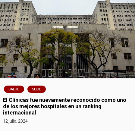
v
e
g
a
c
i
ó
SALUD
SLIDE
n
El Clínicas fue nuevamente reconocido como uno
de los mejores hospitales en un ranking
d
internacional
12 julio, 2024
e