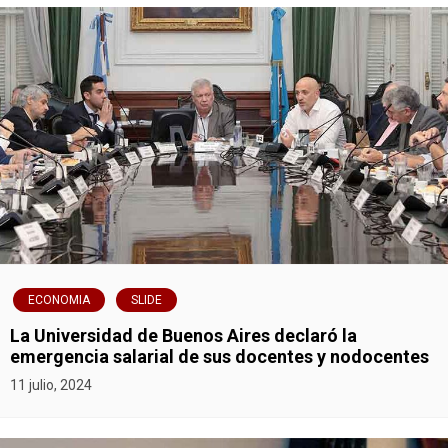
e
n
t
r
a
d
a
s
ECONOMIA
SLIDE
La Universidad de Buenos Aires declaró la
emergencia salarial de sus docentes y nodocentes
11 julio, 2024