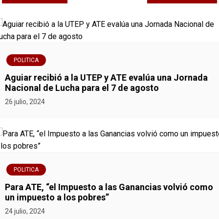
a
v
e
POLITICA
g
Aguiar recibió a la UTEP y ATE evalúa una Jornada
Nacional de Lucha para el 7 de agosto
a
26 julio, 2024
c
i
ó
POLITICA
n
Para ATE, “el Impuesto a las Ganancias volvió como
un impuesto a los pobres”
d
24 julio, 2024