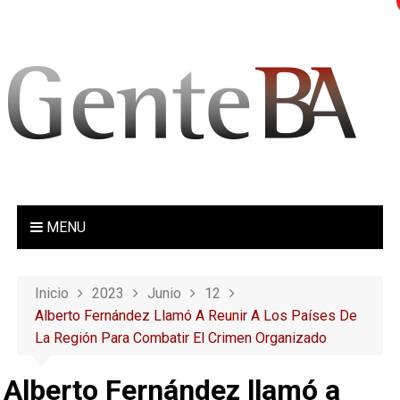
S
a
l
t
a
r
a
l
c
o
MENU
n
t
e
Inicio
2023
Junio
12
n
Alberto Fernández Llamó A Reunir A Los Países De
i
La Región Para Combatir El Crimen Organizado
d
o
Alberto Fernández llamó a