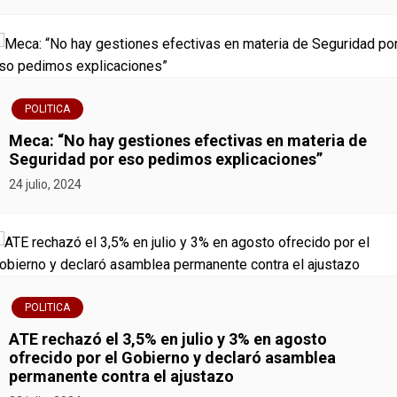
e
e
n
POLITICA
t
Meca: “No hay gestiones efectivas en materia de
r
Seguridad por eso pedimos explicaciones”
24 julio, 2024
a
d
a
s
POLITICA
ATE rechazó el 3,5% en julio y 3% en agosto
ofrecido por el Gobierno y declaró asamblea
permanente contra el ajustazo