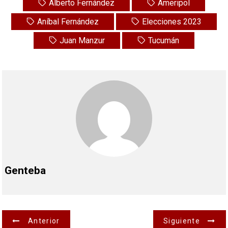
Alberto Fernández
Ameripol
Aníbal Fernández
Elecciones 2023
Juan Manzur
Tucumán
Genteba
N
Anterior
Siguiente