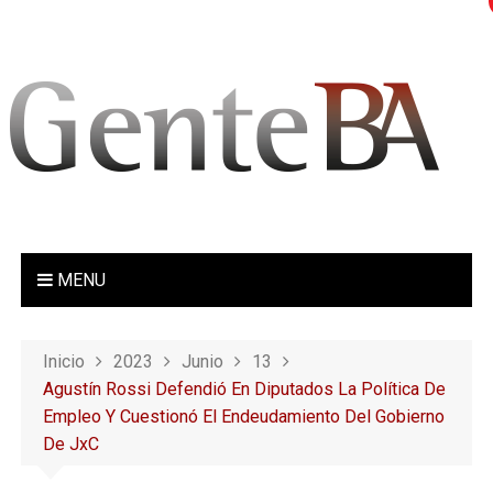
S
a
l
t
a
r
a
l
c
o
MENU
n
t
e
Inicio
2023
Junio
13
n
Agustín Rossi Defendió En Diputados La Política De
i
Empleo Y Cuestionó El Endeudamiento Del Gobierno
d
De JxC
o