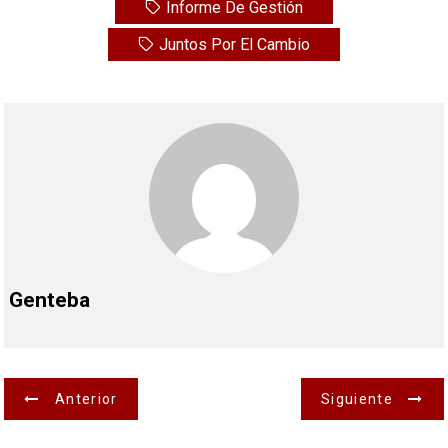
Informe De Gestión
Juntos Por El Cambio
Genteba
N
Anterior
Siguiente
a