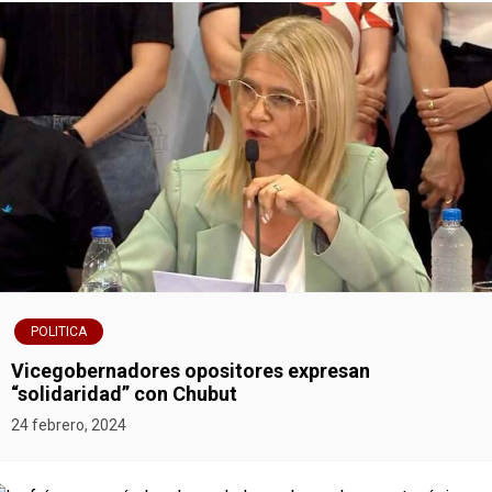
v
e
g
a
c
i
ó
POLITICA
n
Vicegobernadores opositores expresan
“solidaridad” con Chubut
d
24 febrero, 2024
e