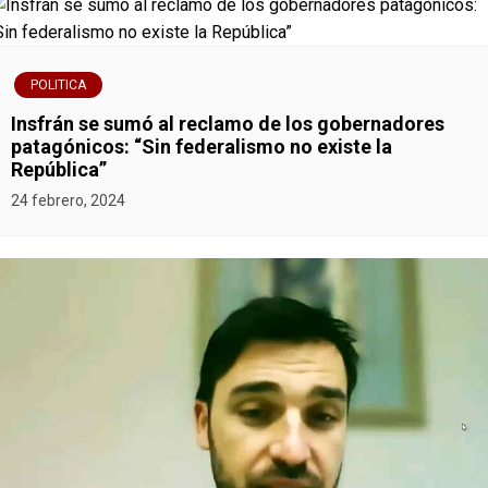
e
n
POLITICA
t
Insfrán se sumó al reclamo de los gobernadores
patagónicos: “Sin federalismo no existe la
r
República”
a
24 febrero, 2024
d
a
s