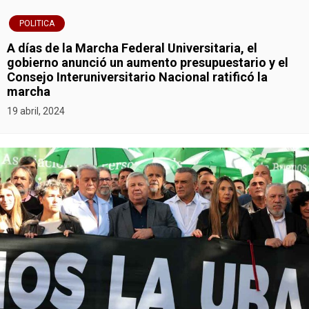
t
POLITICA
r
A días de la Marcha Federal Universitaria, el
gobierno anunció un aumento presupuestario y el
a
Consejo Interuniversitario Nacional ratificó la
marcha
d
19 abril, 2024
a
s