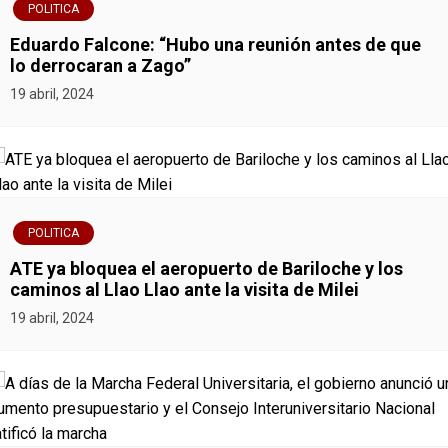
e
POLITICA
g
Eduardo Falcone: “Hubo una reunión antes de que
lo derrocaran a Zago”
a
19 abril, 2024
c
i
ó
POLITICA
n
ATE ya bloquea el aeropuerto de Bariloche y los
caminos al Llao Llao ante la visita de Milei
d
19 abril, 2024
e
e
n