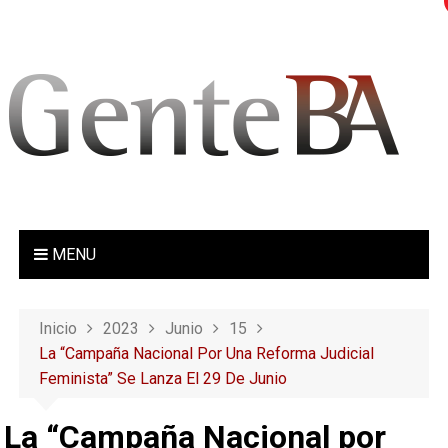
S
a
l
t
a
r
a
l
c
o
MENU
n
t
e
Inicio
2023
Junio
15
n
La “Campaña Nacional Por Una Reforma Judicial
i
Feminista” Se Lanza El 29 De Junio
d
o
La “Campaña Nacional por