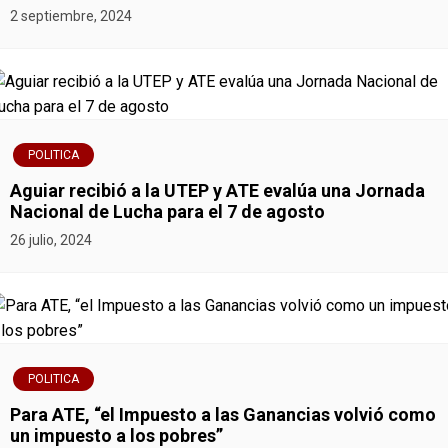
2 septiembre, 2024
e
e
n
POLITICA
t
Aguiar recibió a la UTEP y ATE evalúa una Jornada
r
Nacional de Lucha para el 7 de agosto
26 julio, 2024
a
d
a
s
POLITICA
Para ATE, “el Impuesto a las Ganancias volvió como
un impuesto a los pobres”