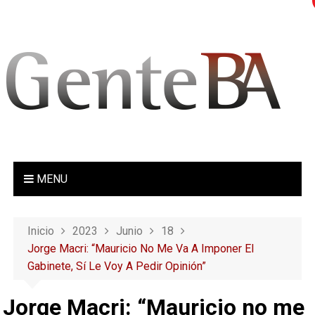
S
a
l
t
a
r
a
l
c
o
MENU
n
t
e
Inicio
2023
Junio
18
n
Jorge Macri: “Mauricio No Me Va A Imponer El
i
Gabinete, Sí Le Voy A Pedir Opinión”
d
o
Jorge Macri: “Mauricio no me