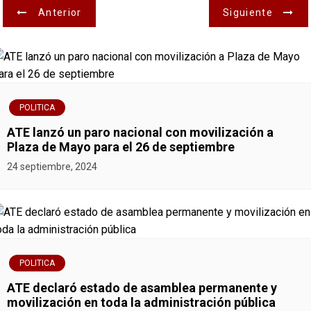
N
Anterior
Siguiente
a
v
e
POLITICA
g
ATE lanzó un paro nacional con movilización a
Plaza de Mayo para el 26 de septiembre
a
24 septiembre, 2024
c
i
ó
POLITICA
n
ATE declaró estado de asamblea permanente y
movilización en toda la administración pública
d