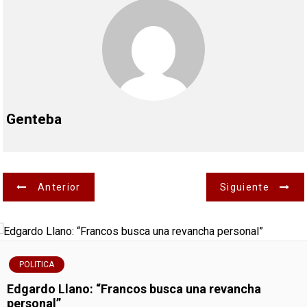
Genteba
N
Anterior
Siguiente
a
v
POLITICA
e
Edgardo Llano: “Francos busca una revancha
g
personal”