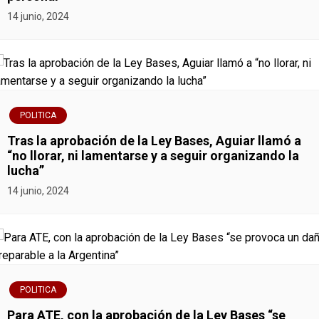
14 junio, 2024
a
c
i
ó
POLITICA
Tras la aprobación de la Ley Bases, Aguiar llamó a
n
“no llorar, ni lamentarse y a seguir organizando la
lucha”
d
14 junio, 2024
e
e
n
POLITICA
t
Para ATE, con la aprobación de la Ley Bases “se