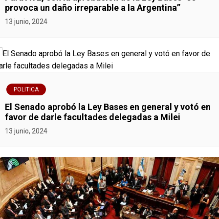
r
provoca un daño irreparable a la Argentina”
13 junio, 2024
a
d
a
s
POLITICA
El Senado aprobó la Ley Bases en general y votó en
favor de darle facultades delegadas a Milei
13 junio, 2024