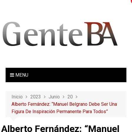
S
a
l
t
a
r
a
l
c
o
MENU
n
t
e
Inicio
2023
Junio
20
n
Alberto Fernández: “Manuel Belgrano Debe Ser Una
i
Figura De Inspiración Permanente Para Todos”
d
o
Alberto Fernández: “Manuel