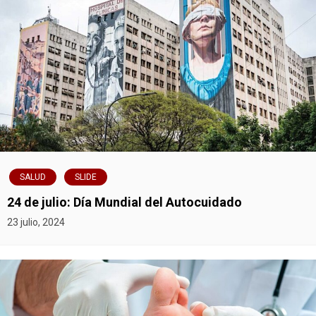
n
t
r
a
d
a
s
SALUD
SLIDE
24 de julio: Día Mundial del Autocuidado
23 julio, 2024