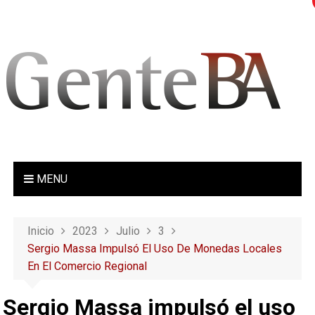
S
a
l
t
a
r
a
l
c
o
MENU
n
t
e
Inicio
2023
Julio
3
n
Sergio Massa Impulsó El Uso De Monedas Locales
i
En El Comercio Regional
d
o
Sergio Massa impulsó el uso