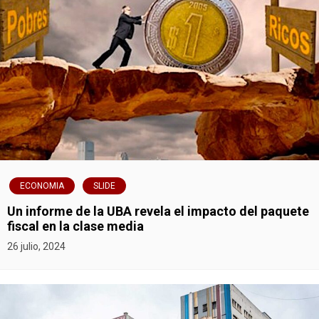
e
g
a
c
i
ó
ECONOMIA
SLIDE
n
Un informe de la UBA revela el impacto del paquete
d
fiscal en la clase media
26 julio, 2024
e
e