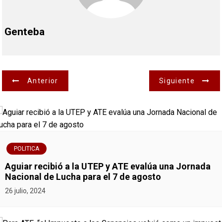
Genteba
N
Anterior
Siguiente
a
v
e
POLITICA
g
Aguiar recibió a la UTEP y ATE evalúa una Jornada
Nacional de Lucha para el 7 de agosto
a
26 julio, 2024
c