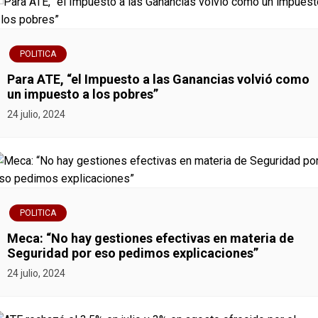
i
ó
POLITICA
n
Para ATE, “el Impuesto a las Ganancias volvió como
un impuesto a los pobres”
d
24 julio, 2024
e
e
n
POLITICA
t
Meca: “No hay gestiones efectivas en materia de
r
Seguridad por eso pedimos explicaciones”
24 julio, 2024
a
d