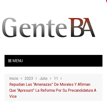
S
a
l
t
a
r
a
l
c
o
MENU
n
t
e
Inicio
2023
Julio
11
n
Repudian Las “amenazas” De Morales Y Afirman
i
Que “apresuró” La Reforma Por Su Precandidatura A
d
Vice
o