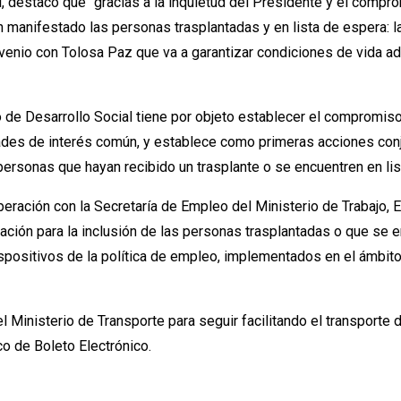
ti, destacó que “gracias a la inquietud del Presidente y el compr
anifestado las personas trasplantadas y en lista de espera: la v
onvenio con Tolosa Paz que va a garantizar condiciones de vida a
o de Desarrollo Social tiene por objeto establecer el compromiso
dades de interés común, y establece como primeras acciones con
 personas que hayan recibido un trasplante o se encuentren en li
ación con la Secretaría de Empleo del Ministerio de Trabajo, E
ción para la inclusión de las personas trasplantadas o que se e
ositivos de la política de empleo, implementados en el ámbito 
l Ministerio de Transporte para seguir facilitando el transporte 
o de Boleto Electrónico.