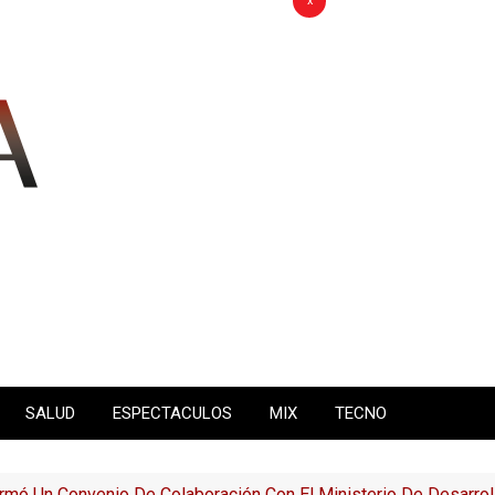
x
SALUD
ESPECTACULOS
MIX
TECNO
rmó Un Convenio De Colaboración Con El Ministerio De Desarrol