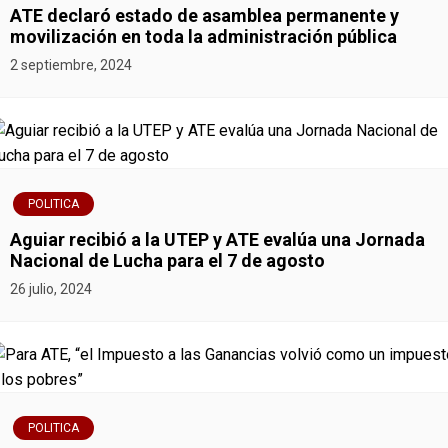
n
ATE declaró estado de asamblea permanente y
movilización en toda la administración pública
d
2 septiembre, 2024
e
e
n
POLITICA
t
Aguiar recibió a la UTEP y ATE evalúa una Jornada
r
Nacional de Lucha para el 7 de agosto
26 julio, 2024
a
d
a
s
POLITICA