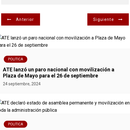
N
Anterior
Siguiente
a
v
e
POLITICA
g
ATE lanzó un paro nacional con movilización a
Plaza de Mayo para el 26 de septiembre
a
24 septiembre, 2024
c
i
ó
POLITICA