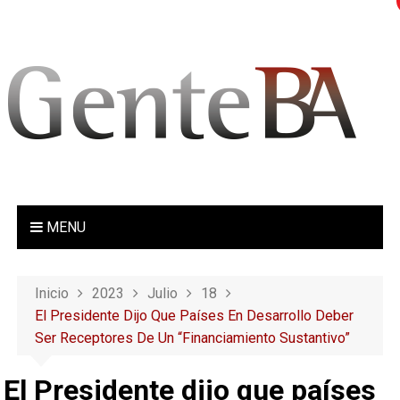
S
a
l
t
a
r
a
l
c
o
MENU
n
t
e
Inicio
2023
Julio
18
n
El Presidente Dijo Que Países En Desarrollo Deber
i
Ser Receptores De Un “financiamiento Sustantivo”
d
o
El Presidente dijo que países