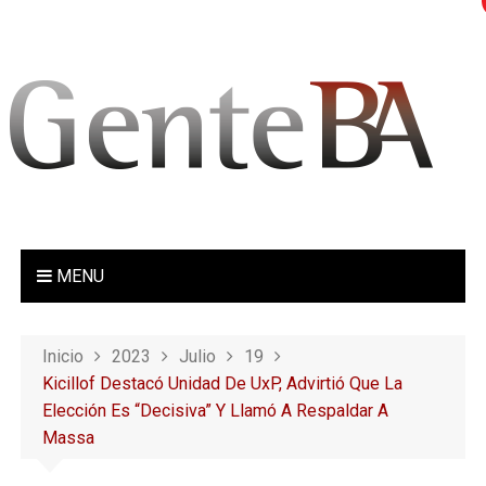
S
a
l
t
a
r
a
l
c
o
MENU
n
t
e
Inicio
2023
Julio
19
n
Kicillof Destacó Unidad De UxP, Advirtió Que La
i
Elección Es “decisiva” Y Llamó A Respaldar A
d
Massa
o