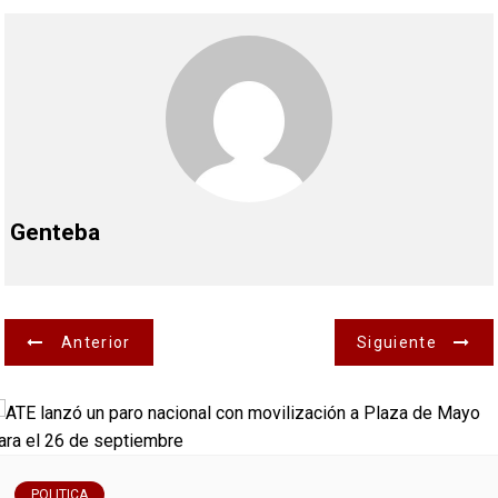
Genteba
N
Anterior
Siguiente
a
v
e
POLITICA