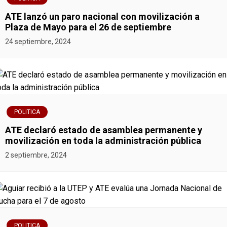
g
ATE lanzó un paro nacional con movilización a
Plaza de Mayo para el 26 de septiembre
a
24 septiembre, 2024
c
i
ó
POLITICA
n
ATE declaró estado de asamblea permanente y
movilización en toda la administración pública
d
2 septiembre, 2024
e
e
n
POLITICA