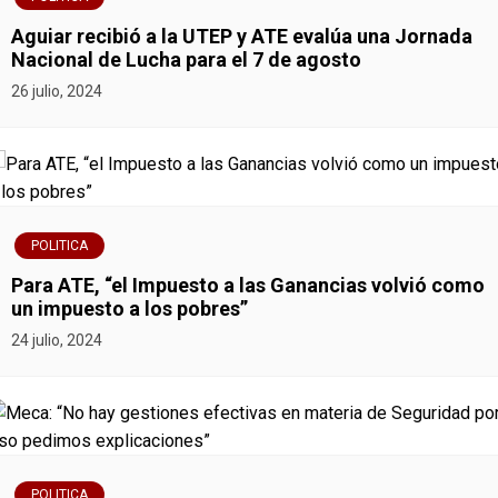
t
Aguiar recibió a la UTEP y ATE evalúa una Jornada
r
Nacional de Lucha para el 7 de agosto
26 julio, 2024
a
d
a
s
POLITICA
Para ATE, “el Impuesto a las Ganancias volvió como
un impuesto a los pobres”
24 julio, 2024
POLITICA