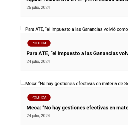
26 julio, 2024
t
r
a
POLITICA
d
Para ATE, “el Impuesto a las Ganancias vo
a
24 julio, 2024
s
POLITICA
Meca: “No hay gestiones efectivas en mat
24 julio, 2024