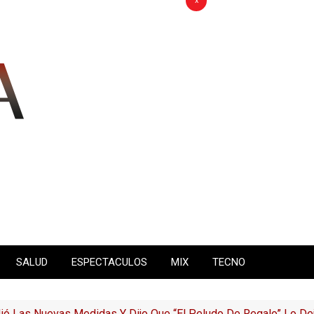
x
SALUD
ESPECTACULOS
MIX
TECNO
ió Las Nuevas Medidas Y Dijo Que “el Peludo De Regalo” Lo De