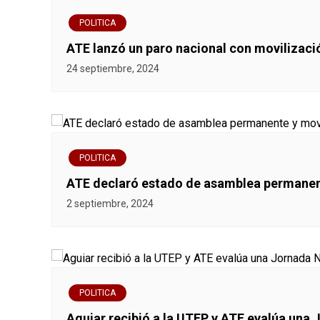
e
POLITICA
g
ATE lanzó un paro nacional con movilizaci
a
24 septiembre, 2024
c
i
ó
POLITICA
ATE declaró estado de asamblea permanent
n
2 septiembre, 2024
d
e
e
POLITICA
n
Aguiar recibió a la UTEP y ATE evalúa una 