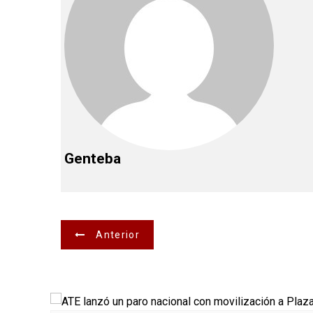
Genteba
N
Anterior
a
v