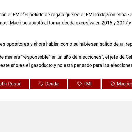
on el FMI: “El peludo de regalo que es el FMI lo dejaron ellos -e
mos. Macri se asustó al tomar deuda excesiva en 2016 y 2017 y c
es opositores y ahora hablan como su hubiesen salido de un rep
e manera “responsable” en un año de elecciones”, el jefe de Gabi
 este año es el gasoducto y no está pensado para las elecciones
stín Rossi
Deuda
FMI
Maurici