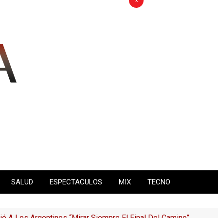
x
SALUD
ESPECTACULOS
MIX
TECNO
ió A Los Argentinos “mirar Siempre El Final Del Camino”