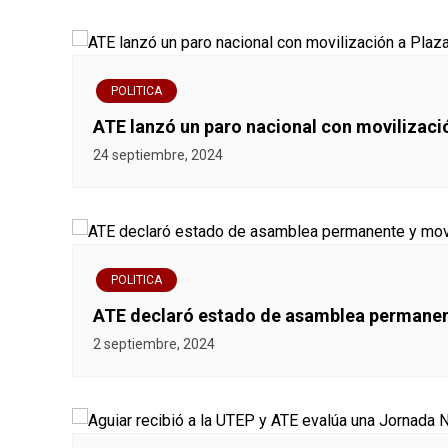
v
e
POLITICA
g
ATE lanzó un paro nacional con movilizaci
a
24 septiembre, 2024
c
i
ó
POLITICA
ATE declaró estado de asamblea permanent
n
2 septiembre, 2024
d
e