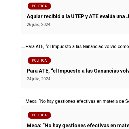
e
POLITICA
n
Aguiar recibió a la UTEP y ATE evalúa una 
26 julio, 2024
t
r
a
POLITICA
d
Para ATE, “el Impuesto a las Ganancias vo
a
24 julio, 2024
s
POLITICA
Meca: “No hay gestiones efectivas en mat