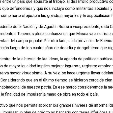
entre un país que apueste al trabajo, al desarrollo productivo co
lo que defendemos y que nos incluye como militantes sociales y p
como norte el ajuste a las grandes mayorías y la especulación fi
idente de la Nación y de Agustín Rossi a vicepresidente, está C
tendentes. Tenemos plena confianza en que Massa va a nutrirse 
uestas del campo popular. Por otro lado, en la provincia de Bueno
cción luego de los cuatro años de desidia y desgobierno que sign
ro de la síntesis de las ideas, la agenda de políticas públicas d
ón de mayor igualdad implica mejorar ingresos, registrar empleos
serva mayor virtuosismo. A su vez, se hace urgente llevar adelan
. Considerando que en el último tiempo se hicieron cerca de cien
it habitacional de nuestra patria. En ese marco consideramos la 
 la finalidad de impulsar la mano de obra en todo el país.
ctivo que nos permita abordar los grandes niveles de informalid
s, impulsar un plan de crédito no bancario con tasas inferiores a