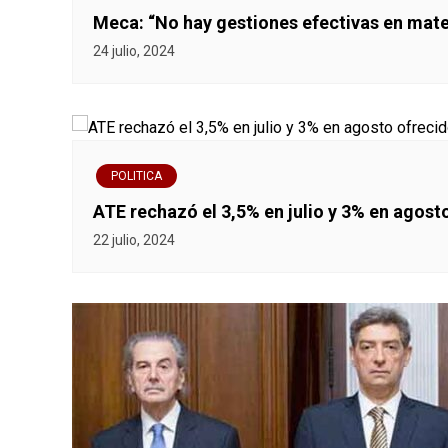
n
Meca: “No hay gestiones efectivas en mat
24 julio, 2024
t
r
a
POLITICA
d
ATE rechazó el 3,5% en julio y 3% en agos
a
22 julio, 2024
s