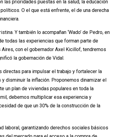
n las prioridades puestas en la salud, la educación
olíticos. O el que está enfrente, el de una derecha
nanciera.
ristina. Y también lo acompañan ‘Wado’ de Pedro, en
de todas las experiencias que forman parte de
s Aires, con el gobernador Axel Kicillof, tendremos
ificó la gobernación de Vidal.
irectas para impulsar el trabajo y fortalecer la
 y disminuir la inflación. Proponemos dinamizar el
te un plan de viviendas populares en toda la
 mil, debemos multiplicar esa experiencia y
necesidad de que un 30% de la construcción de la
ad laboral, garantizando derechos sociales básicos
 las del mercado para el acceso a la compra de