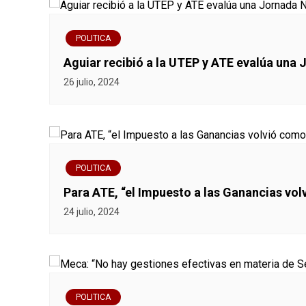
e
POLITICA
g
Aguiar recibió a la UTEP y ATE evalúa una 
a
26 julio, 2024
c
i
ó
POLITICA
Para ATE, “el Impuesto a las Ganancias vo
n
24 julio, 2024
d
e
e
POLITICA