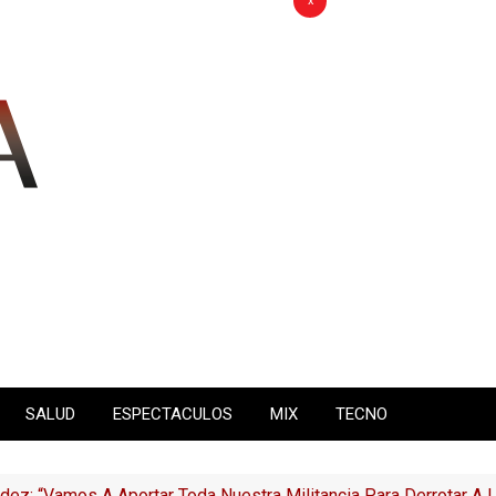
x
SALUD
ESPECTACULOS
MIX
TECNO
ez: “Vamos A Aportar Toda Nuestra Militancia Para Derrotar A 