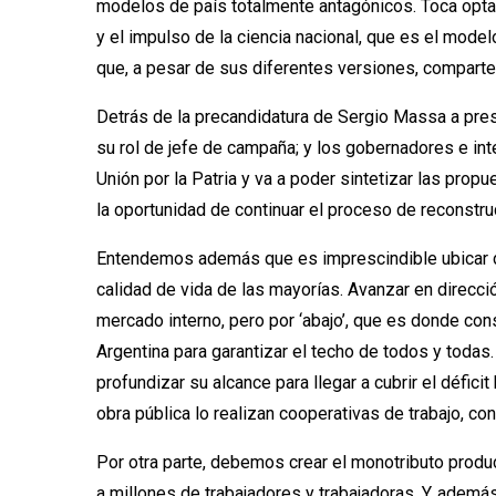
modelos de país totalmente antagónicos. Toca optar 
y el impulso de la ciencia nacional, que es el mode
que, a pesar de sus diferentes versiones, comparte 
Detrás de la precandidatura de Sergio Massa a pres
su rol de jefe de campaña; y los gobernadores e in
Unión por la Patria y va a poder sintetizar las prop
la oportunidad de continuar el proceso de reconstru
Entendemos además que es imprescindible ubicar dent
calidad de vida de las mayorías. Avanzar en direcci
mercado interno, pero por ‘abajo’, que es donde con
Argentina para garantizar el techo de todos y todas
profundizar su alcance para llegar a cubrir el défic
obra pública lo realizan cooperativas de trabajo, con
Por otra parte, debemos crear el monotributo produ
a millones de trabajadores y trabajadoras. Y, ademá