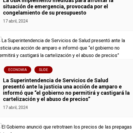
n
La UBA implementó medidas para afrontar la
situación de emergencia, provocada por el
d
congelamiento de su presupuesto
17 abril, 2024
e
e
n
t
ECONOMIA
SLIDE
r
La Superintendencia de Servicios de Salud
presentó ante la justicia una acción de amparo e
a
informó que “el gobierno no permitirá y castigará la
cartelización y el abuso de precios”
d
17 abril, 2024
a
s