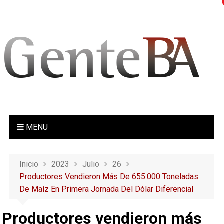
S
a
l
t
a
r
a
l
c
o
MENU
n
t
e
Inicio
2023
Julio
26
n
Productores Vendieron Más De 655.000 Toneladas
i
De Maíz En Primera Jornada Del Dólar Diferencial
d
o
Productores vendieron más