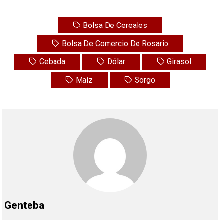
Bolsa De Cereales
Bolsa De Comercio De Rosario
Cebada
Dólar
Girasol
Maíz
Sorgo
Genteba