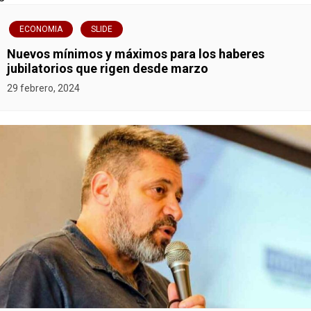
e
ECONOMIA
SLIDE
g
Nuevos mínimos y máximos para los haberes
jubilatorios que rigen desde marzo
a
29 febrero, 2024
c
i
ó
n
d
e
e