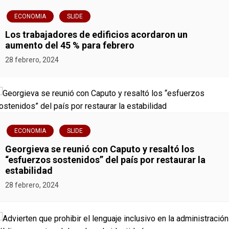
n
ECONOMIA
SLIDE
t
Los trabajadores de edificios acordaron un
aumento del 45 % para febrero
r
28 febrero, 2024
a
d
a
ECONOMIA
SLIDE
s
Georgieva se reunió con Caputo y resaltó los
“esfuerzos sostenidos” del país por restaurar la
estabilidad
28 febrero, 2024