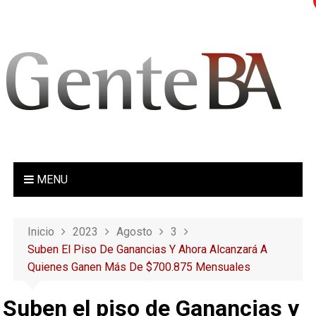
S
a
l
t
a
r
a
l
c
o
MENU
n
t
e
Inicio
2023
Agosto
3
n
Suben El Piso De Ganancias Y Ahora Alcanzará A
i
Quienes Ganen Más De $700.875 Mensuales
d
o
Suben el piso de Ganancias y