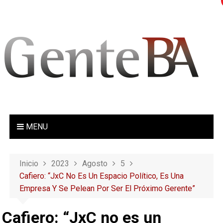
S
a
l
t
a
r
a
l
c
o
MENU
n
t
e
Inicio
2023
Agosto
5
n
Cafiero: “JxC No Es Un Espacio Político, Es Una
i
Empresa Y Se Pelean Por Ser El Próximo Gerente”
d
o
Cafiero: “JxC no es un