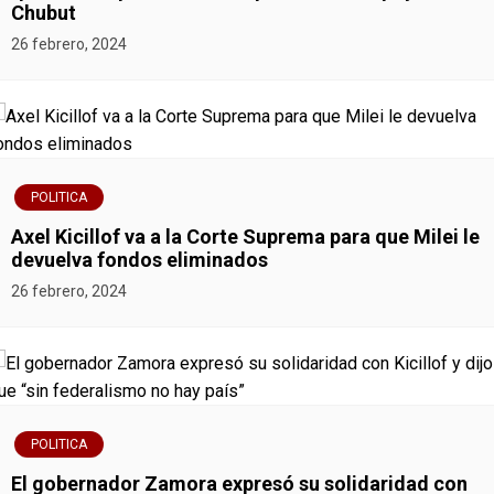
a
Chubut
26 febrero, 2024
c
i
ó
n
POLITICA
Axel Kicillof va a la Corte Suprema para que Milei le
d
devuelva fondos eliminados
e
26 febrero, 2024
e
n
t
POLITICA
r
El gobernador Zamora expresó su solidaridad con