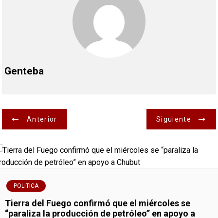
Genteba
N
Anterior
Siguiente
a
v
e
POLITICA
g
Tierra del Fuego confirmó que el miércoles se
“paraliza la producción de petróleo” en apoyo a