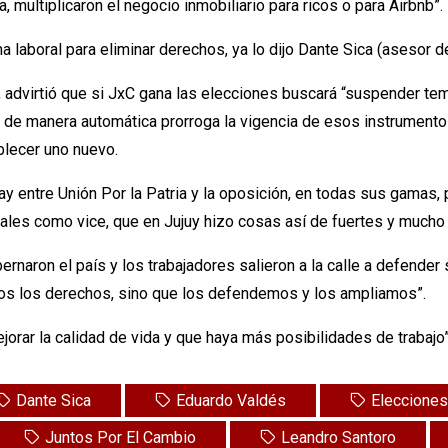
a, multiplicaron el negocio inmobiliario para ricos o para Airbnb”.
laboral para eliminar derechos, ya lo dijo Dante Sica (asesor de l
, advirtió que si JxC gana las elecciones buscará “suspender te
ue de manera automática prorroga la vigencia de esos instrumento
lecer uno nuevo.
y entre Unión Por la Patria y la oposición, en todas sus gamas,
orales como vice, que en Jujuy hizo cosas así de fuertes y mucho
bernaron el país y los trabajadores salieron a la calle a defend
os los derechos, sino que los defendemos y los ampliamos”.
ejorar la calidad de vida y que haya más posibilidades de trabajo”
Dante Sica
Eduardo Valdés
Eleccione
Juntos Por El Cambio
Leandro Santoro