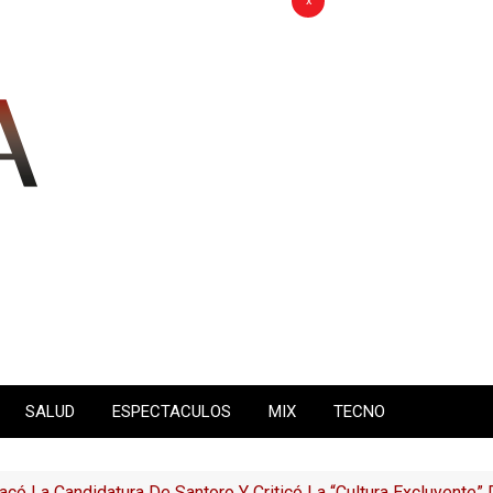
x
SALUD
ESPECTACULOS
MIX
TECNO
có La Candidatura De Santoro Y Criticó La “cultura Excluyente