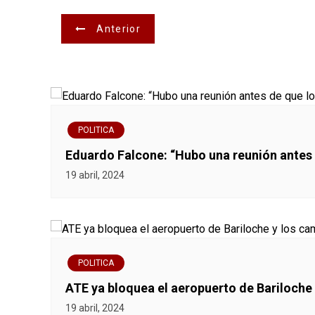
N
Anterior
a
v
e
POLITICA
g
Eduardo Falcone: “Hubo una reunión antes
a
19 abril, 2024
c
i
ó
POLITICA
ATE ya bloquea el aeropuerto de Bariloche y
n
19 abril, 2024