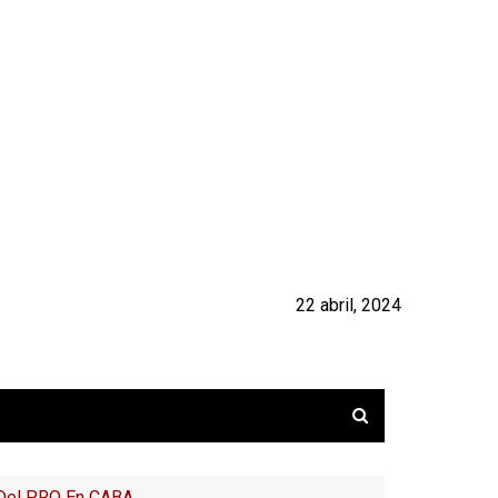
22 abril, 2024
” Del PRO En CABA