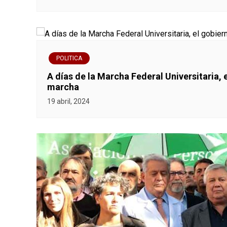
d
e
e
POLITICA
n
A días de la Marcha Federal Universitaria, 
marcha
t
19 abril, 2024
r
a
d
a
s