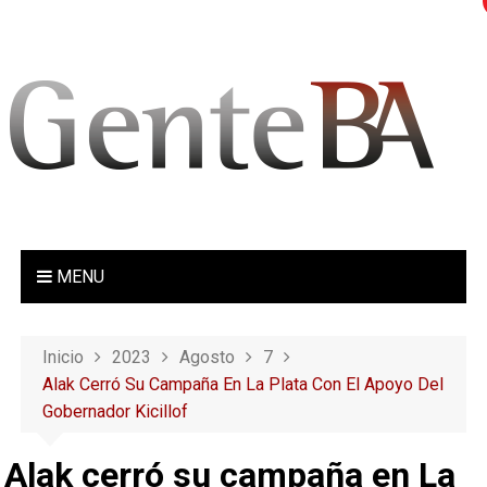
S
a
l
t
a
r
a
l
c
o
MENU
n
t
e
Inicio
2023
Agosto
7
n
Alak Cerró Su Campaña En La Plata Con El Apoyo Del
i
Gobernador Kicillof
d
o
Alak cerró su campaña en La