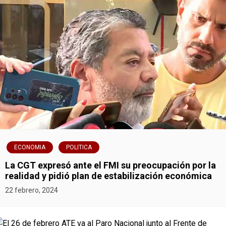
e
n
t
r
a
d
a
ECONOMIA
POLITICA
s
La CGT expresó ante el FMI su preocupación por la
realidad y pidió plan de estabilización económica
22 febrero, 2024