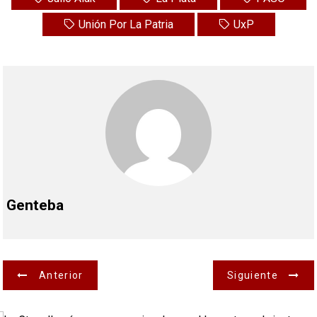
Unión Por La Patria
UxP
Genteba
N
Anterior
Siguiente
a