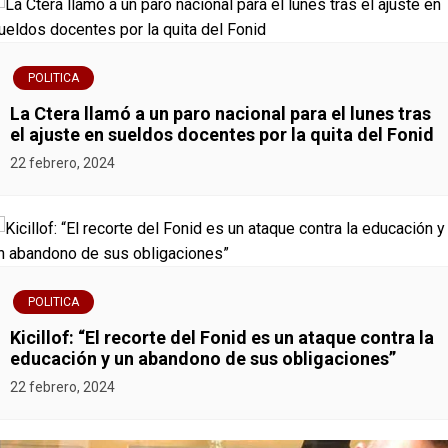
v
e
POLITICA
g
La Ctera llamó a un paro nacional para el lunes tras
el ajuste en sueldos docentes por la quita del Fonid
a
22 febrero, 2024
c
i
ó
POLITICA
n
Kicillof: “El recorte del Fonid es un ataque contra la
educación y un abandono de sus obligaciones”
d
22 febrero, 2024
e