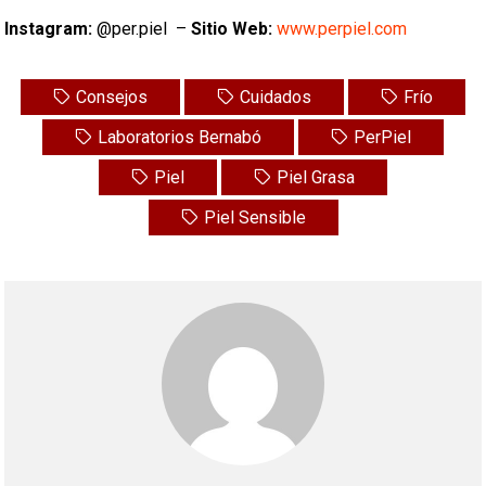
Instagram:
@per.piel –
Sitio Web:
www.perpiel.com
Consejos
Cuidados
Frío
Laboratorios Bernabó
PerPiel
Piel
Piel Grasa
Piel Sensible