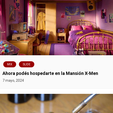
ó
n
d
e
e
n
t
MIX
SLIDE
Ahora podés hospedarte en la Mansión X-Men
r
7 mayo, 2024
a
d
a