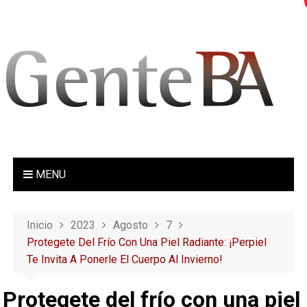
S
a
l
t
a
r
a
l
c
o
MENU
n
t
e
Inicio
2023
Agosto
7
n
Protegete Del Frío Con Una Piel Radiante: ¡Perpiel
i
Te Invita A Ponerle El Cuerpo Al Invierno!
d
o
Protegete del frío con una piel