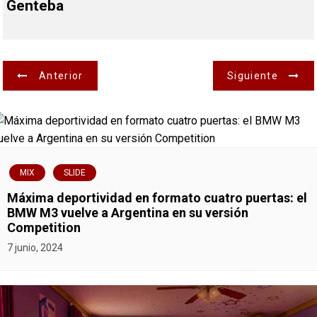
Genteba
N
Anterior
Siguiente
a
v
e
MIX
SLIDE
g
Máxima deportividad en formato cuatro puertas: el
BMW M3 vuelve a Argentina en su versión
a
Competition
7 junio, 2024
c
i