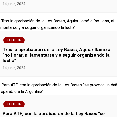
14 junio, 2024
a
c
i
ó
POLITICA
Tras la aprobación de la Ley Bases, Aguiar llamó a
n
“no llorar, ni lamentarse y a seguir organizando la
lucha”
d
14 junio, 2024
e
e
n
POLITICA
t
Para ATE, con la aprobación de la Ley Bases “se