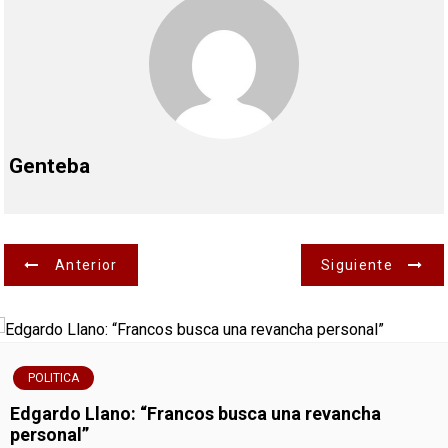
Genteba
N
Anterior
Siguiente
a
v
POLITICA
e
Edgardo Llano: “Francos busca una revancha
g
personal”