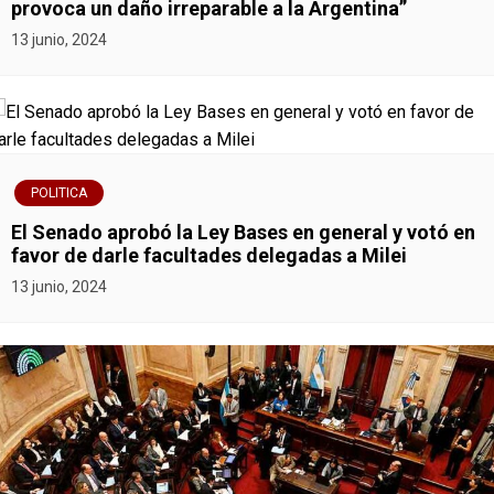
r
provoca un daño irreparable a la Argentina”
13 junio, 2024
a
d
a
s
POLITICA
El Senado aprobó la Ley Bases en general y votó en
favor de darle facultades delegadas a Milei
13 junio, 2024