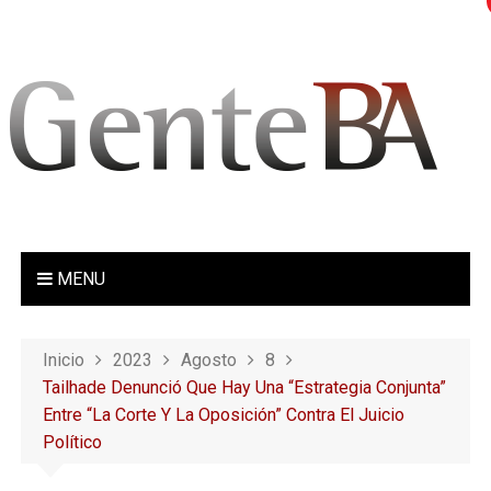
S
a
l
t
a
r
a
l
c
o
MENU
n
t
e
Inicio
2023
Agosto
8
n
Tailhade Denunció Que Hay Una “estrategia Conjunta”
i
Entre “la Corte Y La Oposición” Contra El Juicio
d
Político
o