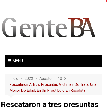
S
a
l
t
a
r
a
l
c
o
MENU
n
t
e
Inicio
2023
Agosto
10
n
Rescataron A Tres Presuntas Víctimas De Trata, Una
i
Menor De Edad, En Un Prostíbulo En Recoleta
d
o
Rescataron a tres presuntas