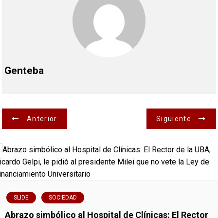
Genteba
N
Anterior
Siguiente
a
v
e
g
SLIDE
SOCIEDAD
Abrazo simbólico al Hospital de Clínicas: El Rector