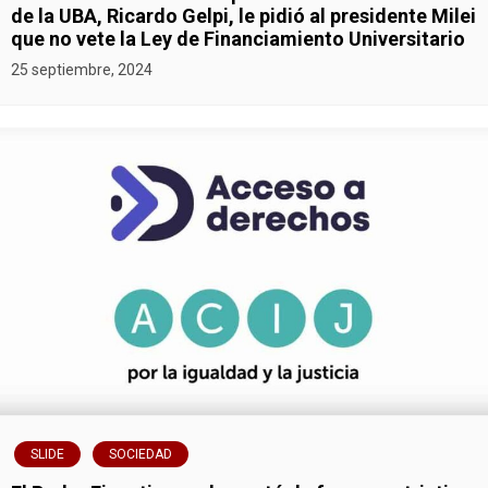
a
de la UBA, Ricardo Gelpi, le pidió al presidente Milei
que no vete la Ley de Financiamiento Universitario
c
25 septiembre, 2024
i
ó
n
d
e
e
n
t
SLIDE
SOCIEDAD
r