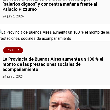
n
“salarios dignos” y concentra mañana frente al
Palacio Pizzurno
d
24 junio, 2024
e
e
n
POLITICA
t
La Provincia de Buenos Aires aumenta un 100 % el
r
monto de las prestaciones sociales de
acompañamiento
a
24 junio, 2024
d
a
s