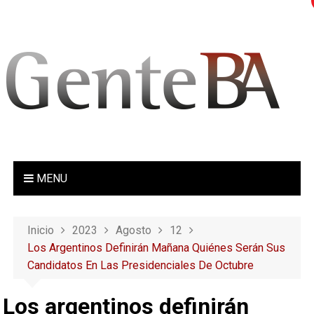
S
a
l
t
a
r
a
l
c
o
MENU
n
t
e
Inicio
2023
Agosto
12
n
Los Argentinos Definirán Mañana Quiénes Serán Sus
i
Candidatos En Las Presidenciales De Octubre
d
o
Los argentinos definirán