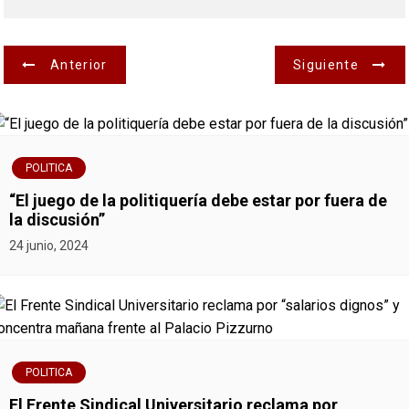
N
Anterior
Siguiente
a
v
POLITICA
e
“El juego de la politiquería debe estar por fuera de
g
la discusión”
24 junio, 2024
a
c
i
ó
POLITICA
El Frente Sindical Universitario reclama por