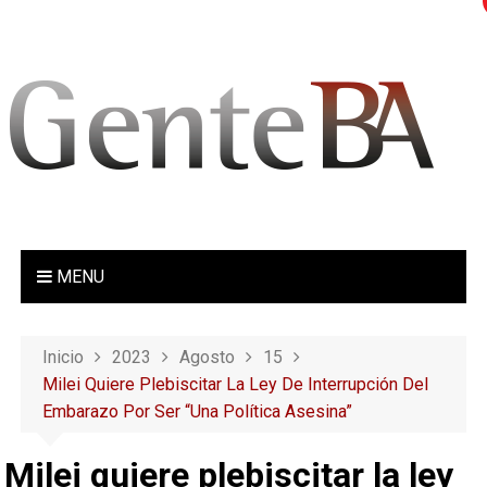
S
a
l
t
a
r
a
l
c
o
MENU
n
t
e
Inicio
2023
Agosto
15
n
Milei Quiere Plebiscitar La Ley De Interrupción Del
i
Embarazo Por Ser “una Política Asesina”
d
o
Milei quiere plebiscitar la ley