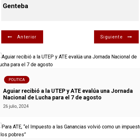
Genteba
N
Anterior
Siguiente
a
v
e
POLITICA
g
Aguiar recibió a la UTEP y ATE evalúa una Jornada
Nacional de Lucha para el 7 de agosto
a
26 julio, 2024
c
i