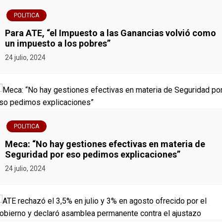
ó
POLITICA
n
Para ATE, “el Impuesto a las Ganancias volvió como
un impuesto a los pobres”
d
24 julio, 2024
e
e
n
POLITICA
t
Meca: “No hay gestiones efectivas en materia de
r
Seguridad por eso pedimos explicaciones”
24 julio, 2024
a
d
a