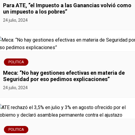
n
Para ATE, “el Impuesto a las Ganancias volvió como
un impuesto a los pobres”
d
24 julio, 2024
e
e
n
POLITICA
t
Meca: “No hay gestiones efectivas en materia de
r
Seguridad por eso pedimos explicaciones”
24 julio, 2024
a
d
a
s
POLITICA