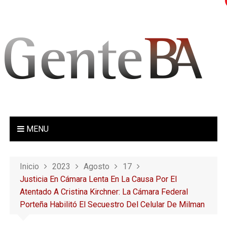
S
a
l
t
a
r
a
l
c
o
MENU
n
t
e
Inicio
2023
Agosto
17
n
Justicia En Cámara Lenta En La Causa Por El
i
Atentado A Cristina Kirchner: La Cámara Federal
d
Porteña Habilitó El Secuestro Del Celular De Milman
o