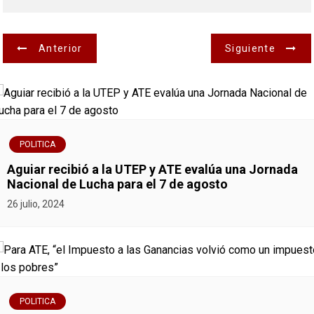
N
Anterior
Siguiente
a
v
e
POLITICA
g
Aguiar recibió a la UTEP y ATE evalúa una Jornada
Nacional de Lucha para el 7 de agosto
a
26 julio, 2024
c
i
ó
POLITICA