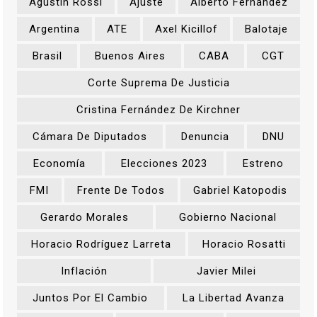
Agustín Rossi
Ajuste
Alberto Fernández
Argentina
ATE
Axel Kicillof
Balotaje
Brasil
Buenos Aires
CABA
CGT
Corte Suprema De Justicia
Cristina Fernández De Kirchner
Cámara De Diputados
Denuncia
DNU
Economía
Elecciones 2023
Estreno
FMI
Frente De Todos
Gabriel Katopodis
Gerardo Morales
Gobierno Nacional
Horacio Rodríguez Larreta
Horacio Rosatti
Inflación
Javier Milei
Juntos Por El Cambio
La Libertad Avanza