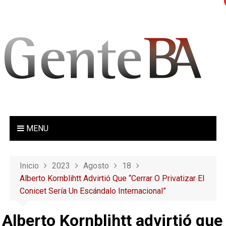
S
a
l
t
a
r
a
l
c
o
MENU
n
t
e
Inicio
2023
Agosto
18
n
Alberto Kornblihtt Advirtió Que “cerrar O Privatizar El
i
Conicet Sería Un Escándalo Internacional”
d
o
Alberto Kornblihtt advirtió que