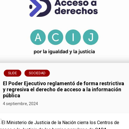
n
d
e
e
n
t
SLIDE
SOCIEDAD
r
El Poder Ejecutivo reglamentó de forma restrictiva
a
y regresiva el derecho de acceso a la información
pública
d
4 septiembre, 2024
a