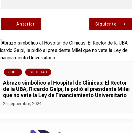
N
Anterior
Siguiente
a
v
e
g
SLIDE
SOCIEDAD
Abrazo simbólico al Hospital de Clínicas: El Rector
a
de la UBA, Ricardo Gelpi, le pidió al presidente Milei
que no vete la Ley de Financiamiento Universitario
c
25 septiembre, 2024
i
ó