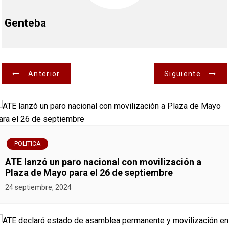
Genteba
N
Anterior
Siguiente
a
v
e
POLITICA
g
ATE lanzó un paro nacional con movilización a
Plaza de Mayo para el 26 de septiembre
a
24 septiembre, 2024
c
i