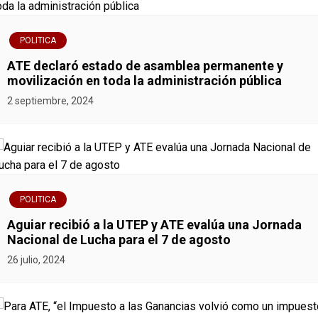
ó
POLITICA
n
ATE declaró estado de asamblea permanente y
movilización en toda la administración pública
d
2 septiembre, 2024
e
e
n
POLITICA
t
Aguiar recibió a la UTEP y ATE evalúa una Jornada
r
Nacional de Lucha para el 7 de agosto
26 julio, 2024
a
d