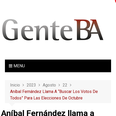
S
a
l
t
a
r
a
l
c
o
MENU
n
t
e
Inicio
2023
Agosto
22
n
Aníbal Fernández Llama A “buscar Los Votos De
i
Todos” Para Las Elecciones De Octubre
d
o
Aníbal Fernández llama a