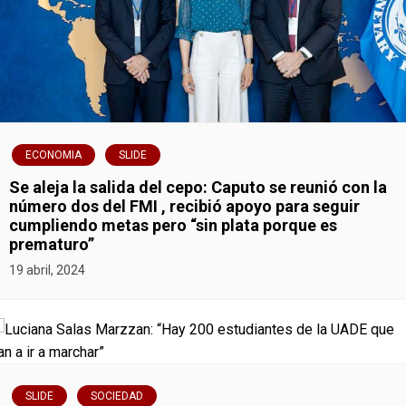
r
a
d
a
ECONOMIA
SLIDE
s
Se aleja la salida del cepo: Caputo se reunió con la
número dos del FMI , recibió apoyo para seguir
cumpliendo metas pero “sin plata porque es
prematuro”
19 abril, 2024
SLIDE
SOCIEDAD