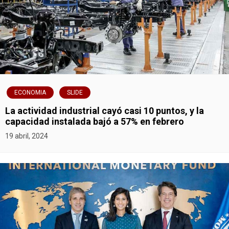
g
a
c
i
ó
ECONOMIA
SLIDE
n
La actividad industrial cayó casi 10 puntos, y la
capacidad instalada bajó a 57% en febrero
d
19 abril, 2024
e
e
n
t