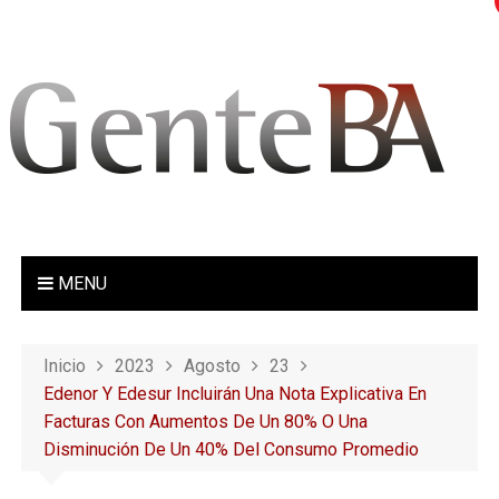
S
a
l
t
a
r
a
l
c
o
MENU
n
t
e
Inicio
2023
Agosto
23
n
Edenor Y Edesur Incluirán Una Nota Explicativa En
i
Facturas Con Aumentos De Un 80% O Una
d
Disminución De Un 40% Del Consumo Promedio
o