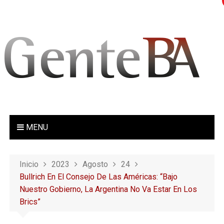
S
a
l
t
a
r
a
l
c
o
MENU
n
t
e
Inicio
2023
Agosto
24
n
Bullrich En El Consejo De Las Américas: “Bajo
i
Nuestro Gobierno, La Argentina No Va Estar En Los
d
Brics”
o