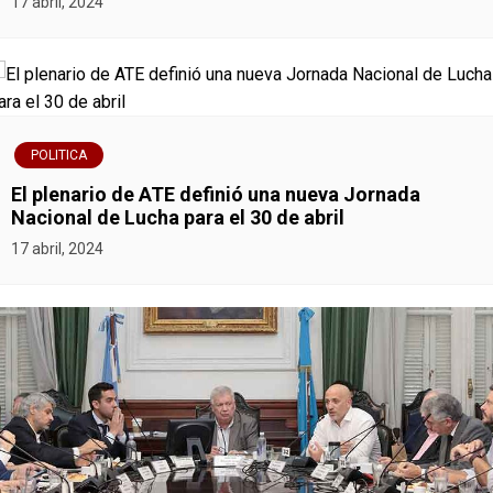
i
17 abril, 2024
ó
n
d
POLITICA
e
El plenario de ATE definió una nueva Jornada
Nacional de Lucha para el 30 de abril
e
17 abril, 2024
n
t
r
a
d