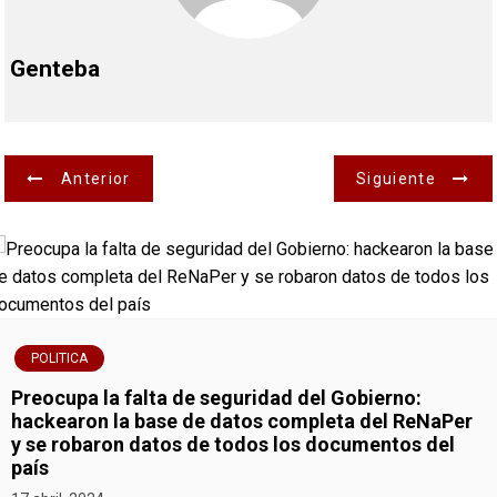
Genteba
N
Anterior
Siguiente
a
v
e
g
POLITICA
Preocupa la falta de seguridad del Gobierno:
a
hackearon la base de datos completa del ReNaPer
y se robaron datos de todos los documentos del
c
país