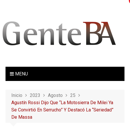
S
a
l
t
a
r
a
l
c
o
MENU
n
t
e
Inicio
2023
Agosto
25
n
Agustín Rossi Dijo Que “la Motosierra De Milei Ya
i
Se Convirtió En Serrucho” Y Destacó La “seriedad”
d
De Massa
o