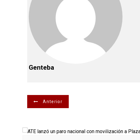
Genteba
N
Anterior
a
v