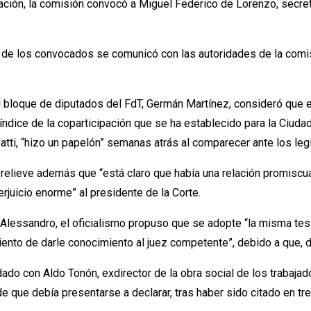
ación, la comisión convocó a Miguel Federico de Lorenzo, secret
 de los convocados se comunicó con las autoridades de la comisió
el bloque de diputados del FdT, Germán Martínez, consideró que e
 índice de la coparticipación que se ha establecido para la Ciuda
atti, “hizo un papelón” semanas atrás al comparecer ante los leg
 relieve además que “está claro que había una relación promiscu
erjuicio enorme” al presidente de la Corte.
D’Alessandro, el oficialismo propuso que se adopte “la misma te
nto de darle conocimiento al juez competente”, debido a que, de n
ado con Aldo Tonón, exdirector de la obra social de los trabaja
de que debía presentarse a declarar, tras haber sido citado en tr