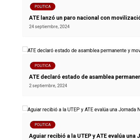
e
POLITICA
g
ATE lanzó un paro nacional con movilizaci
a
24 septiembre, 2024
c
i
ó
POLITICA
ATE declaró estado de asamblea permanent
n
2 septiembre, 2024
d
e
e
POLITICA
n
Aguiar recibió a la UTEP y ATE evalúa una 