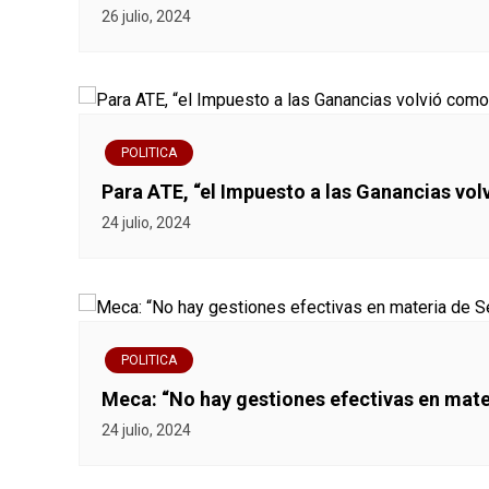
26 julio, 2024
t
r
a
POLITICA
d
Para ATE, “el Impuesto a las Ganancias vo
a
24 julio, 2024
s
POLITICA
Meca: “No hay gestiones efectivas en mat
24 julio, 2024