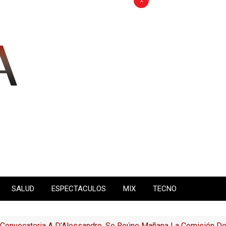
x
SALUD
ESPECTACULOS
MIX
TECNO
Convocatoria A D’Alessandro, Se Reúne Mañana La Comisión De 