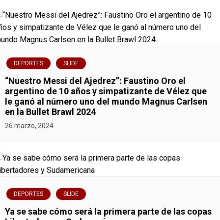
a
v
e
g
DEPORTES
SLIDE
“Nuestro Messi del Ajedrez”: Faustino Oro el
a
argentino de 10 años y simpatizante de Vélez que
le ganó al número uno del mundo Magnus Carlsen
c
en la Bullet Brawl 2024
i
26 marzo, 2024
ó
n
d
DEPORTES
SLIDE
e
Ya se sabe cómo será la primera parte de las copas