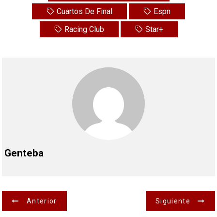
Cuartos De Final
Espn
Racing Club
Star+
Genteba
N
Anterior
Siguiente