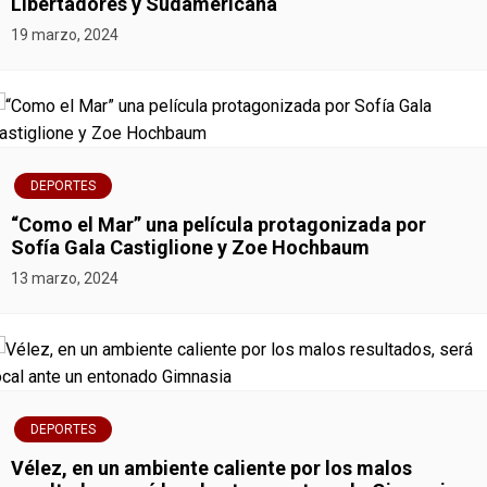
Libertadores y Sudamericana
e
19 marzo, 2024
n
t
r
DEPORTES
a
“Como el Mar” una película protagonizada por
Sofía Gala Castiglione y Zoe Hochbaum
d
13 marzo, 2024
a
s
DEPORTES
Vélez, en un ambiente caliente por los malos