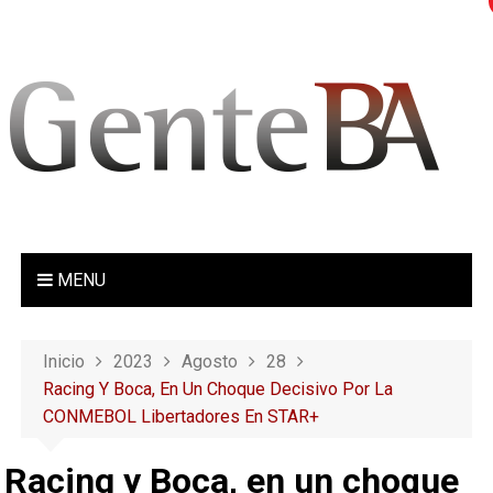
S
a
l
t
a
r
a
l
c
o
MENU
n
t
e
Inicio
2023
Agosto
28
n
Racing Y Boca, En Un Choque Decisivo Por La
i
CONMEBOL Libertadores En STAR+
d
o
Racing y Boca, en un choque