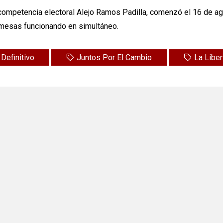
on competencia electoral Alejo Ramos Padilla, comenzó el 16 de 
0 mesas funcionando en simultáneo.
 Definitivo
Juntos Por El Cambio
La Libe