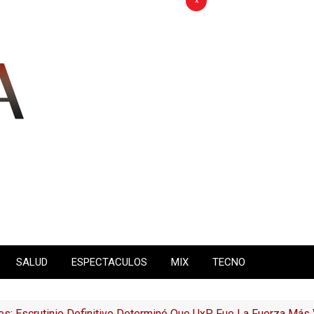
x
SALUD
ESPECTACULOS
MIX
TECNO
es: Escrutinio Definitivo Determinó Que UxP Fue La Fuerza Má