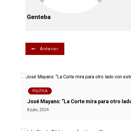
Genteba
N
Anterior
a
v
e
POLITICA
g
José Mayans: “La Corte mira para otro lad
a
8 julio, 2024
c