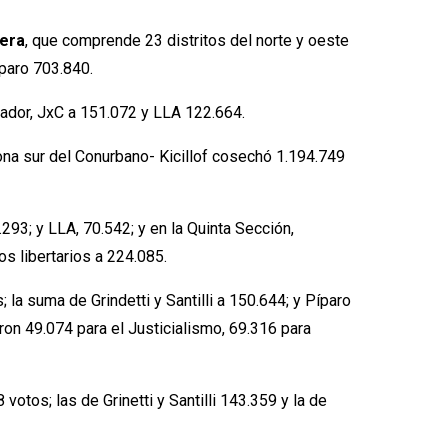
era
, que comprende 23 distritos del norte y oeste
íparo 703.840.
rnador, JxC a 151.072 y LLA 122.664.
ona sur del Conurbano- Kicillof cosechó 1.194.749
293; y LLA, 70.542; y en la Quinta Sección,
s libertarios a 224.085.
; la suma de Grindetti y Santilli a 150.644; y Píparo
on 49.074 para el Justicialismo, 69.316 para
otos; las de Grinetti y Santilli 143.359 y la de