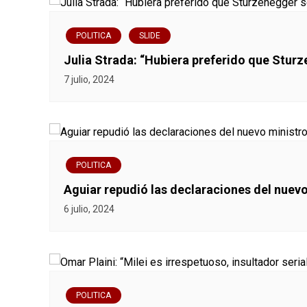
i
ó
POLITICA
SLIDE
Julia Strada: “Hubiera preferido que Sturz
n
7 julio, 2024
d
e
e
POLITICA
n
Aguiar repudió las declaraciones del nuev
6 julio, 2024
t
r
a
POLITICA