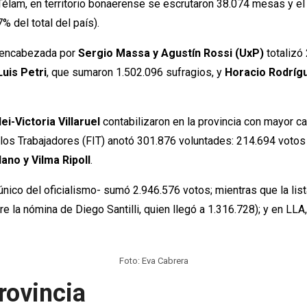
Télam, en territorio bonaerense se escrutaron 38.074 mesas y e
 del total del país).
a encabezada por
Sergio Massa y Agustín Rossi (UxP)
totalizó
Luis Petri
, que sumaron 1.502.096 sufragios, y
Horacio Rodríg
ei-Victoria Villaruel
contabilizaron en la provincia con mayor ca
 los Trabajadores (FIT) anotó 301.876 voluntades: 214.694 votos 
lano y Vilma Ripoll
.
 único del oficialismo- sumó 2.946.576 votos; mientras que la li
la nómina de Diego Santilli, quien llegó a 1.316.728); y en LLA,
Foto: Eva Cabrera
rovincia