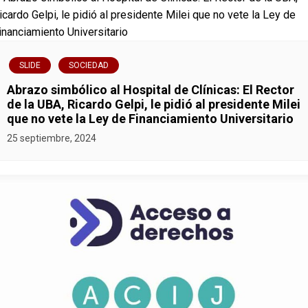
v
e
g
SLIDE
SOCIEDAD
Abrazo simbólico al Hospital de Clínicas: El Rector
a
de la UBA, Ricardo Gelpi, le pidió al presidente Milei
que no vete la Ley de Financiamiento Universitario
c
25 septiembre, 2024
i
ó
n
d
e
e