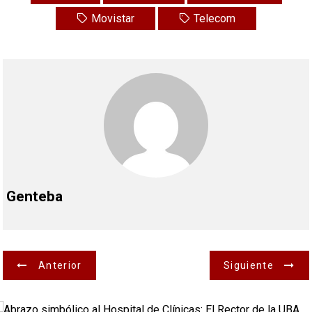
Movistar
Telecom
Genteba
N
Anterior
Siguiente
a