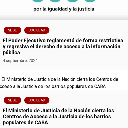
n
t
SLIDE
SOCIEDAD
r
El Poder Ejecutivo reglamentó de forma restrictiva
a
y regresiva el derecho de acceso a la información
pública
d
4 septiembre, 2024
a
s
SLIDE
SOCIEDAD
El Ministerio de Justicia de la Nación cierra los
Centros de Acceso a la Justicia de los barrios
populares de CABA