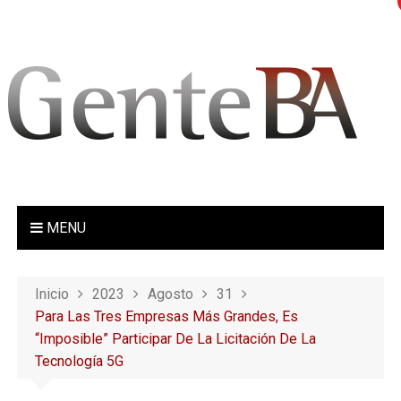
S
a
l
t
a
r
a
l
c
o
MENU
n
t
e
Inicio
2023
Agosto
31
n
Para Las Tres Empresas Más Grandes, Es
i
“imposible” Participar De La Licitación De La
d
Tecnología 5G
o