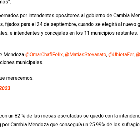
mos”.
ernados por intendentes opositores al gobierno de Cambia Mend
s, fijados para el 24 de septiembre, cuando se elegirá al nuevo 
es, e intendentes y concejales en los 11 municipios restantes.
a de Mendoza
@OmarChafiFelix
,
@MatiasStevanato
,
@UbietaFer
,
@
cciones municipales.
 que merecemos.
 2023
 con un 82 % de las mesas escrutadas se quedó con la intendencia
 por Cambia Mendoza que conseguía un 25.99% de los sufragios y