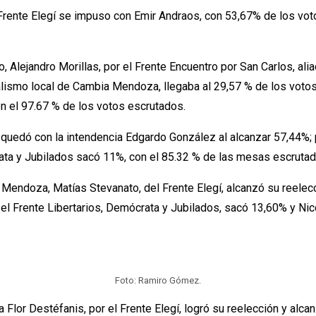
l Frente Elegí se impuso con Emir Andraos, con 53,67% de los v
o, Alejandro Morillas, por el Frente Encuentro por San Carlos, al
cialismo local de Cambia Mendoza, llegaba al 29,57 % de los vot
on el 97.67 % de los votos escrutados.
gí se quedó con la intendencia Edgardo González al alcanzar 57,
crata y Jubilados sacó 11%, con el 85.32 % de las mesas escrutad
Mendoza, Matías Stevanato, del Frente Elegí, alcanzó su reelecc
l Frente Libertarios, Demócrata y Jubilados, sacó 13,60% y Nico
Foto: Ramiro Gómez.
ta Flor Destéfanis, por el Frente Elegí, logró su reelección y alc