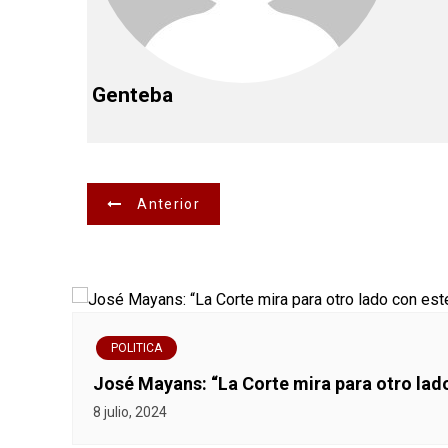
Genteba
N
Anterior
a
v
e
POLITICA
g
José Mayans: “La Corte mira para otro lad
a
8 julio, 2024