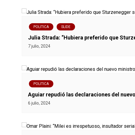
c
i
ó
POLITICA
SLIDE
Julia Strada: “Hubiera preferido que Sturz
n
7 julio, 2024
d
e
e
POLITICA
n
Aguiar repudió las declaraciones del nuev
6 julio, 2024
t
r
a