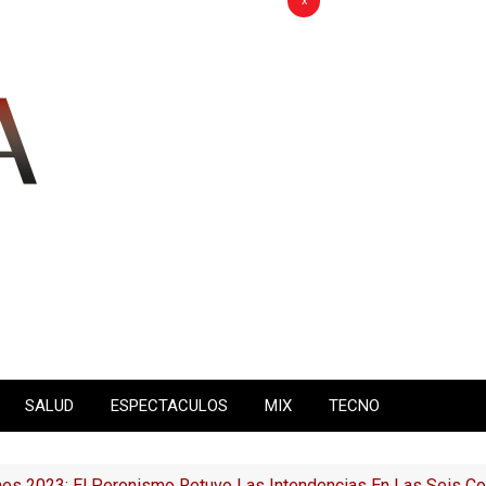
x
SALUD
ESPECTACULOS
MIX
TECNO
nes 2023: El Peronismo Retuvo Las Intendencias En Las Seis 