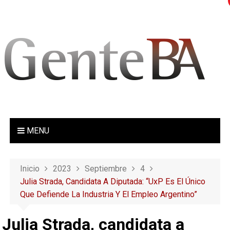
S
a
l
t
a
r
a
l
c
o
MENU
n
t
e
Inicio
2023
Septiembre
4
n
Julia Strada, Candidata A Diputada: “UxP Es El Único
i
Que Defiende La Industria Y El Empleo Argentino”
d
o
Julia Strada, candidata a