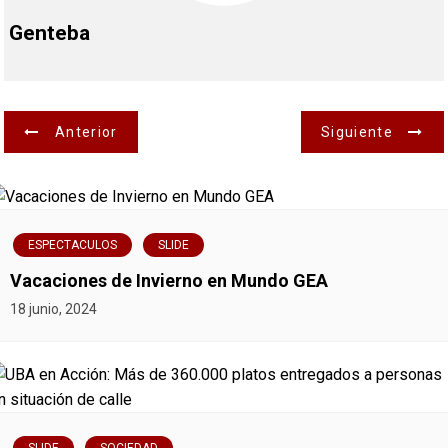
Genteba
N
Anterior
Siguiente
a
v
ESPECTACULOS
SLIDE
e
Vacaciones de Invierno en Mundo GEA
g
18 junio, 2024
a
c
i