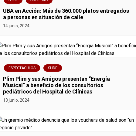
SLIDE
SOCIEDAD
ó
UBA en Acción: Más de 360.000 platos entregados
a personas en situación de calle
n
14 junio, 2024
d
e
e
ESPECTACULOS
SLIDE
n
Plim Plim y sus Amigos presentan “Energía
t
Musical” a beneficio de los consultorios
pediátricos del Hospital de Clínicas
r
13 junio, 2024
a
d