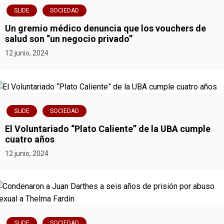
a
SLIDE
SOCIEDAD
s
Un gremio médico denuncia que los vouchers de
salud son “un negocio privado”
12 junio, 2024
SLIDE
SOCIEDAD
El Voluntariado “Plato Caliente” de la UBA cumple
cuatro años
12 junio, 2024
SLIDE
SOCIEDAD