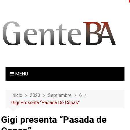
S
a
l
t
a
r
a
l
c
o
MENU
n
t
e
Inicio
2023
Septiembre
6
n
Gigi Presenta “Pasada De Copas”
i
d
Gigi presenta “Pasada de
o