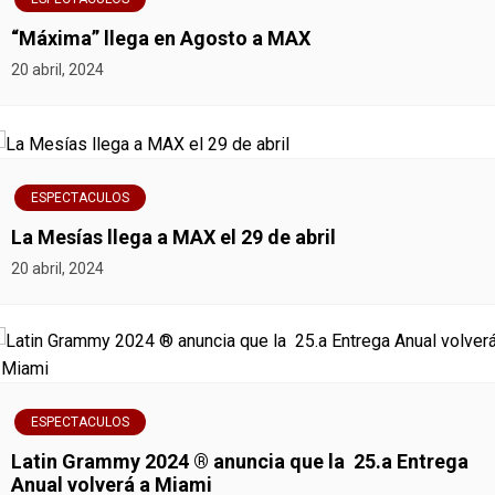
e
“Máxima” llega en Agosto a MAX
g
20 abril, 2024
a
c
i
ESPECTACULOS
La Mesías llega a MAX el 29 de abril
ó
20 abril, 2024
n
d
e
ESPECTACULOS
e
Latin Grammy 2024 ® anuncia que la 25.a Entrega
n
Anual volverá a Miami