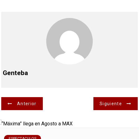
Genteba
N
Anterior
Siguiente
a
v
ESPECTACULOS