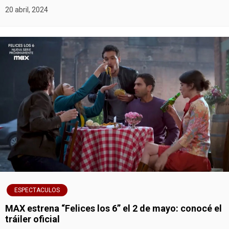
20 abril, 2024
t
r
a
d
a
s
ESPECTACULOS
MAX estrena “Felices los 6” el 2 de mayo: conocé el
tráiler oficial