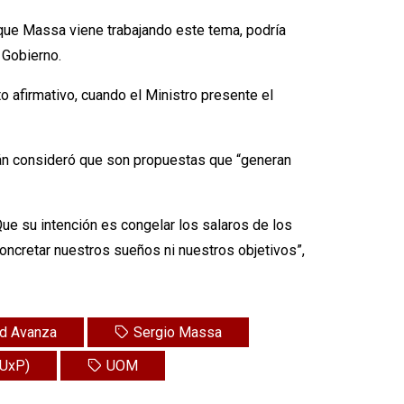
a que Massa viene trabajando este tema, podría
 Gobierno.
 afirmativo, cuando el Ministro presente el
rlán consideró que son propuestas que “generan
 Que su intención es congelar los salaros de los
concretar nuestros sueños ni nuestros objetivos”,
ad Avanza
Sergio Massa
(UxP)
UOM