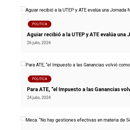
e
e
POLITICA
n
Aguiar recibió a la UTEP y ATE evalúa una 
26 julio, 2024
t
r
a
POLITICA
d
Para ATE, “el Impuesto a las Ganancias vo
a
24 julio, 2024
s