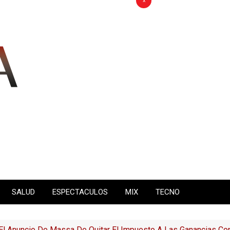
x
SALUD
ESPECTACULOS
MIX
TECNO
 “El Anuncio De Massa De Quitar El Impuesto A Las Ganancias Co