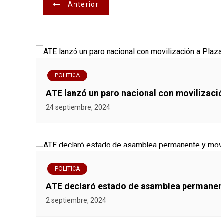
N
Anterior
a
v
e
POLITICA
g
ATE lanzó un paro nacional con movilizaci
a
24 septiembre, 2024
c
i
ó
POLITICA
ATE declaró estado de asamblea permanent
n
2 septiembre, 2024
d