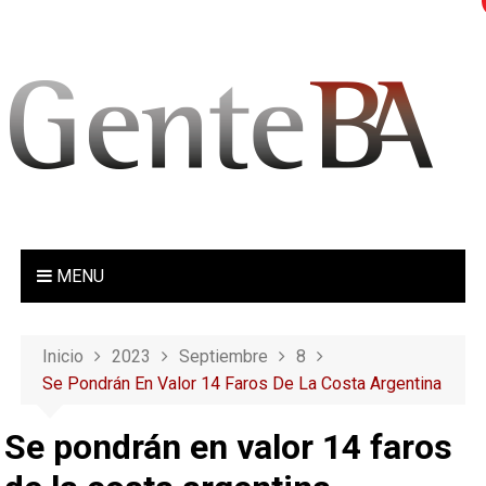
S
a
l
t
a
r
a
l
c
o
MENU
n
t
e
Inicio
2023
Septiembre
8
n
Se Pondrán En Valor 14 Faros De La Costa Argentina
i
d
Se pondrán en valor 14 faros
o