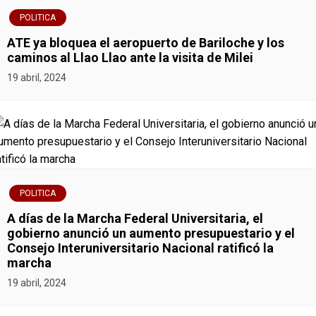
ó
POLITICA
n
ATE ya bloquea el aeropuerto de Bariloche y los
caminos al Llao Llao ante la visita de Milei
d
19 abril, 2024
e
e
n
t
POLITICA
r
A días de la Marcha Federal Universitaria, el
gobierno anunció un aumento presupuestario y el
a
Consejo Interuniversitario Nacional ratificó la
marcha
d
19 abril, 2024
a