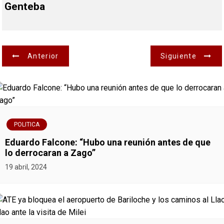
Genteba
N
Anterior
Siguiente
a
v
e
POLITICA
g
Eduardo Falcone: “Hubo una reunión antes de que
lo derrocaran a Zago”
a
19 abril, 2024
c
i