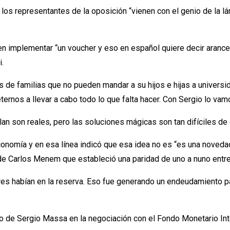
e los representantes de la oposición “vienen con el genio de la 
implementar “un voucher y eso en español quiere decir arancel”, 
i.
les de familias que no pueden mandar a su hijos e hijas a univer
ternos a llevar a cabo todo lo que falta hacer. Con Sergio lo vam
an son reales, pero las soluciones mágicas son tan difíciles d
economía y en esa línea indicó que esa idea no es “es una novedad
e Carlos Menem que estableció una paridad de uno a nuno entre 
res habían en la reserva. Eso fue generando un endeudamiento pa
jo de Sergio Massa en la negociación con el Fondo Monetario Int