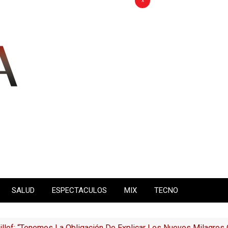
x
SALUD
ESPECTACULOS
MIX
TECNO
cillof: “Tenemos La Obligación De Explicar Los Nuevos Milagros