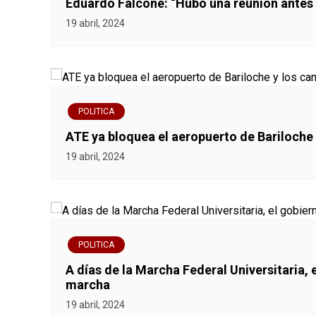
Eduardo Falcone: “Hubo una reunión antes
a
19 abril, 2024
c
i
ó
POLITICA
ATE ya bloquea el aeropuerto de Bariloche y
n
19 abril, 2024
d
e
e
POLITICA
n
A días de la Marcha Federal Universitaria, 
marcha
t
19 abril, 2024